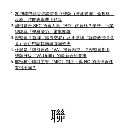
2026年申請香港證監會 9 號牌（資產管理）全攻略：
流程、時間表與費用預算
如何符合 SFC 負責人員（RO）的資格？學歷、行業
經驗與「學科能力」審批關鍵
證監會 1 號牌（證券交易）及 4 號牌（就證券提供意
見）合併申請指南與協同效應
什麼是「虛擬資產（VA）投資內控」？證監會對 9
號牌升級（VA Uplift）的最新合規要求
解密核心職能主管（MIC）制度：與 RO 的法律責任
有何不同？
聯