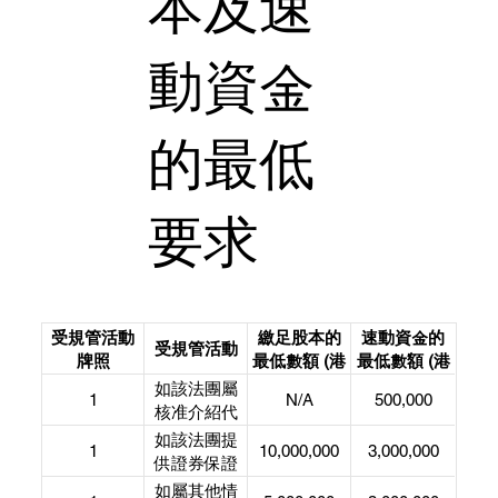
本及速
動資金
的最低
要求
受規管活動
繳足股本的
速動資金的
受規管活動
牌照
最低數額 (港
最低數額 (港
元)
元)
如該法團屬
1
N/A
500,000
核准介紹代
理人或買賣
如該法團提
1
10,000,000
3,000,000
商
供證券保證
金融資 或擔
如屬其他情