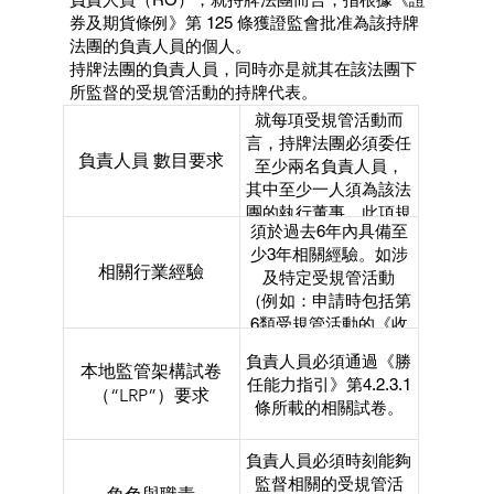
券及期貨條例》第 125 條獲證監會批准為該持牌
法團的負責人員的個人。
持牌法團的負責人員，同時亦是就其在該法團下
所監督的受規管活動的持牌代表。
就每項受規管活動而
言，持牌法團必須委任
負責人員 數目要求
至少兩名負責人員，
其中至少一人須為該法
團的執行董事。此項規
須於過去6年內具備至
定旨在確保有效的持續
少3年相關經驗。如涉
監督；
相關行業經驗
及特定受規管活動
若營運結構複雜，則可
（例如：申請時包括第
能需要增聘更多負責人
6類受規管活動的《收
員。
購守則》、虛擬資產相
負責人員必須通過《勝
本地監管架構試卷
關牌照等），
任能力指引》第4.2.3.1
則須具備額外經驗。
（“LRP”）要求
條所載的相關試卷。
負責人員必須時刻能夠
監督相關的受規管活