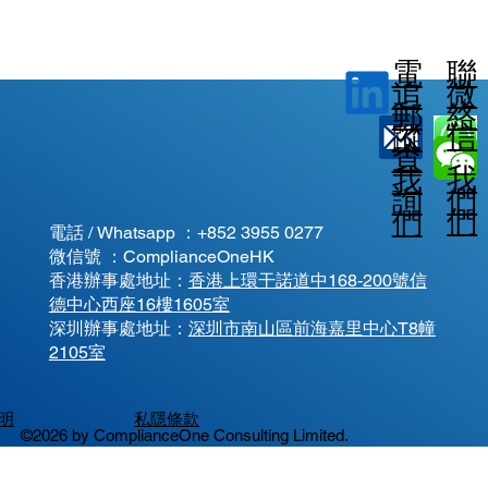
電
聯
微
追
郵
絡
信
蹤
查
我
我
我
詢
們
們
們
電話 / Whatsapp ：
+852 3955 0277
微信號 ：ComplianceOneHK
香港辦事處地址：
香港上環干諾道中168-200號信
德中心西座16樓1605室
​深圳辦事處地址：
深圳市南山區前海嘉里中心T8幢
2105室
明
私隱條款
©2026 by ComplianceOne Consulting Limited.