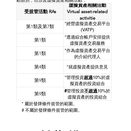
動類別，但涉及虛擬資產相關活動：
虛擬資產相關活動
受規管活動 RAs
Virtual asset-related
activitie
*經營虛擬資產交易平台
第1類及第7類
(VATP)
*透過綜合帳戶安排提供
第1類
虛擬資產交易服務
*作為虛擬資產交易平台
第1類
的介紹代理人
第4類
*就虛擬資產提供意見
*管理投資
超過
10%於虛
第9類
擬資產的投資組合
#
管理投資
不超過
10%於
第9類
虛擬資產的投資組合
* 屬於發牌條件規管的範圍。
# 不屬於發牌條件規管的範圍。