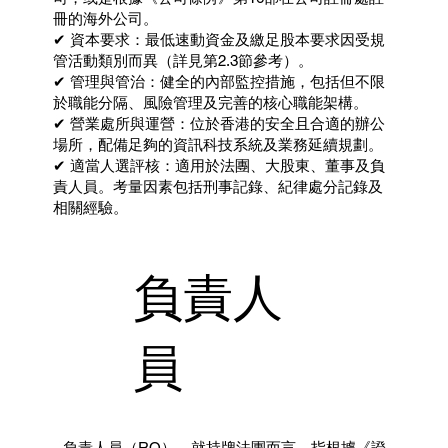
冊的海外公司。
✔ 資本要求：最低速動資金及繳足股本要求因受規
管活動類別而異（詳見第2.3節參考）。
✔ 管理與管治：健全的內部監控措施，包括但不限
於職能分隔、風險管理及完善的核心職能架構。
✔ 營業處所與運營：位於香港的安全且合適的辦公
場所，配備足夠的資訊科技系統及業務延續規劃。
✔ 適當人選評核：適用於法團、大股東、董事及負
責人員。考量因素包括刑事記錄、紀律處分記錄及
相關經驗。
負責人
員
負責人員（RO），就持牌法團而言，指根據《證