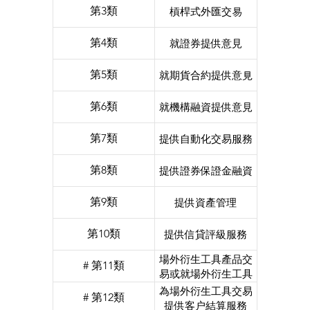
第3類
槓桿式外匯交易
第4類
就證券提供意見
第5類
就期貨合約提供意見
第6類
就機構融資提供意見
第7類
提供自動化交易服務
第8類
提供證券保證金融資
第9類
提供資產管理
第10類
提供信貸評級服務
場外衍生工具產品交
# 第11類
易或就場外衍生工具
產品提供意見
為場外衍生工具交易
# 第12類
提供客户結算服務