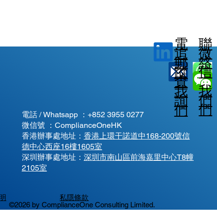
電
聯
微
追
郵
絡
信
蹤
查
我
我
我
詢
們
們
們
電話 / Whatsapp ：
+852 3955 0277
微信號 ：ComplianceOneHK
香港辦事處地址：
香港上環干諾道中168-200號信
德中心西座16樓1605室
​深圳辦事處地址：
深圳市南山區前海嘉里中心T8幢
2105室
明
私隱條款
©2026 by ComplianceOne Consulting Limited.