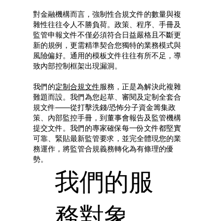
對金融機構而言，強制性合規文件的數量與複
雜性往往令人不勝負荷。政策、程序、手冊及
監管申報文件不僅必須符合日益嚴格且不斷更
新的規例，更需精準契合您獨特的業務模式與
風險偏好。通用的模板文件往往有所不足，導
致內部控制框架出現漏洞。
我們的
定制合規文件
服務，正是為解決此複雜
難題而設。我們為您起草、審閱及定制全套合
規文件——從打擊洗錢/恐怖分子資金籌集政
策、內部監控手冊，到董事會報告及監管機構
提交文件。我們的專家確保每一份文件都堅實
可靠、緊貼最新監管要求，並完全體現您的業
務運作，將監管合規義務轉化為有條理的優
勢。
我們的服
務對象