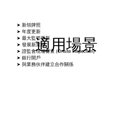
➤ 新領牌照
➤ 年度更新
適用場景
➤ 最大監管更新
➤ 發展新業務
➤ 證監會現場審查 (Onsite Inspection)
➤ 銀行開戶
➤ 與業務伙伴建立合作關係