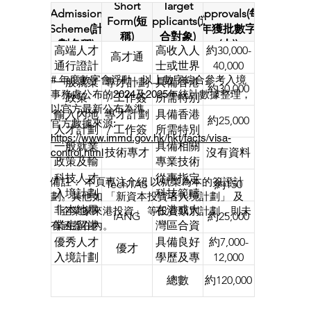
Short
Target
Admission
Approvals(每
Form(短
Applicants(適
Scheme(計
年獲批數字
稱)
合對象)
劃名稱)
(人))
高端人才
高收入人
約30,000-
高才通
通行證計
士或世界
40,000
# 年度數字會浮動，以上數字綜合參考入境
劃
頂尖大學
一般就業
專才計劃
具備香港
約30,000
事務處公布的2024及2025年統計數據整理，
畢業生
政策
/ 工作簽
所需特別
以官方最新公布為準。
證 (國際)
技能、知
輸入內地
專才計劃
具備香港
約25,000
官方數據來源:
識或經驗
人才計劃
/ 工作簽
所需特別
https://www.immd.gov.hk/hkt/facts/visa-
的海外專
證 (內地)
技能、知
一般就業
具備相關
技術專才
沒有資料
control.html
業人士
識或經驗
政策及輸
專業技術
的內地專
入內地人
技能的非
科技人才
從事指定
備註： 本頁專注介紹 以就業為本的簽證計
TechTAS
約150
業人士
才計劃
學位專才
入境計劃
科技範疇
劃。其他如 「新資本投資者入境計劃」 及
（技術專
研發工作
非本地畢
在港或大
「企業家來港投資」 等投資類別計劃，則未
IANG
約25,000
才類別）
的科技人
業生留港
灣區合資
有涵蓋在內。
才
/ 回港就
格院校畢
優秀人才
具備良好
約7,000-
優才
業安排
業的非本
入境計劃
學歷及專
12,000
地學生
業能力的
總數
約120,000
高技術人
才或優才