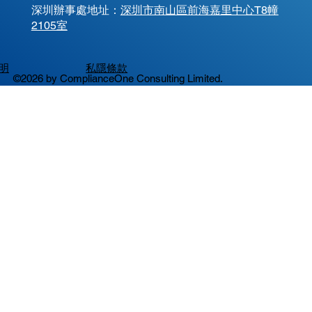
​深圳辦事處地址：
深圳市南山區前海嘉里中心T8幢
2105室
明
私隱條款
©2026 by ComplianceOne Consulting Limited.