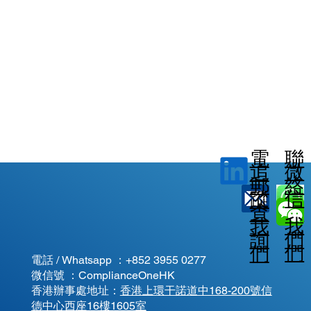
電
聯
微
追
郵
絡
信
蹤
查
我
我
我
詢
們
們
們
電話 / Whatsapp ：
+852 3955 0277
微信號 ：ComplianceOneHK
香港辦事處地址：
香港上環干諾道中168-200號信
德中心西座16樓1605室