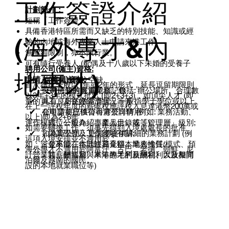
工作簽證介紹
計劃簡介：
短稱「工作簽證」
具備香港特區所需而又缺乏的特別技能、知識或經
(海外專才&內
驗的內地或海外專業人士申請來港工作
無配額限制，亦不限行業。
可有隨行受養人 (配偶及十八歲以下未婚的受養子
聘用公司(僱主)資格:
地專才)
女)
申請人(僱員)資格:
✔ 確實有該職位空缺
首次獲批一般以1年或2年的形式，延長逗留期限則
✔ 沒有已知的嚴重犯罪記錄
✔ 公司需要有實質業務，包括: 辦公場所、合理數
以3年+3年的模式批出 (即2+3+3)，如頂尖人才 (即
✔ 具有良好的教育背景，一般指學士學位或以上
量的員工、及良好經濟狀況等等
在上一評稅年度的薪俸稅應評稅入息達港幣200萬或
✔ 在申請前已獲得香港公司聘用
✔ 公司需要提供公司背景詳情 (例如: 業務活動、
以上)即為2+6年
- 職位一般為「專業人士」或「管理層」級別;
運作模式、公司介紹、產品目錄等等)
如需要轉換工作，須事先得到入境處處長的批准
- 與其學歷及工作經驗有關;
✔ 如為新公司，更需要提供詳細的業務計劃 (例
這項入境安排並不適用於：
- 並不能在本地輕易覓得本地人擔任;
如：資金來源、估計注資金額、業務性質/模式、預
海外專才不適用於阿富汗、古巴、老撾、朝鮮、尼
- 其薪酬福利與本港專才的薪酬福利大致相同
計營業額、銷售量、來年的毛利及純利、以及擬開
泊爾及越南的國民。
設的本地就業職位等)