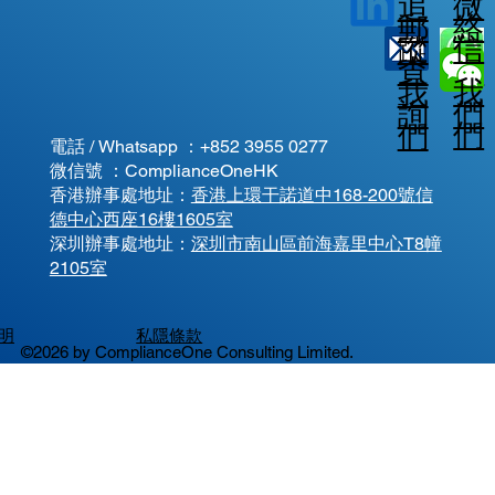
微
追
郵
絡
信
蹤
查
我
我
我
詢
們
們
們
電話 / Whatsapp ：
+852 3955 0277
微信號 ：ComplianceOneHK
香港辦事處地址：
香港上環干諾道中168-200號信
德中心西座16樓1605室
​深圳辦事處地址：
深圳市南山區前海嘉里中心T8幢
2105室
明
私隱條款
©2026 by ComplianceOne Consulting Limited.