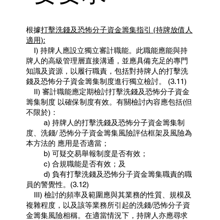
根據
打擊洗錢及恐怖分子資金籌集指引 (持牌放債人
適用):
I) 持牌人應設立獨立審計職能。此職能應能與持
牌人的高級管理層直接溝通，並應具備充足的專門
知識及資源，以履行職責，包括對持牌人的打擊洗
錢及恐怖分子資金籌集制度進行獨立檢討。 (3.11)
II) 審計職能應定期檢討打擊洗錢及恐怖分子資金
籌集制度 以確保制度有效。有關檢討內容應包括(但
不限於)：
a) 持牌人的打擊洗錢及恐怖分子資金籌集制
度、洗錢/ 恐怖分子資金籌集風險評估框架及風險為
本方法的 應用是否適當；
b) 可疑交易舉報制度是否有效；
c) 合規職能是否有效；及
d) 負有打擊洗錢及恐怖分子資金籌集職責的職
員的警覺性。(3.12)
III) 檢討的頻率及範圍應與其業務的性質、規模及
複雜程度，以及該等業務所引起的洗錢/恐怖分子資
金籌集風險相稱。在適當情況下，持牌人亦應尋求