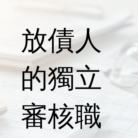
放債人
的獨立
審核職