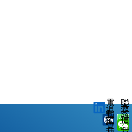
電
聯
微
追
郵
絡
信
蹤
查
我
我
我