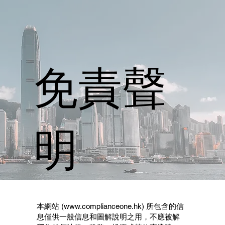
​免責聲
明
本網站 (
www.complianceone.hk
) 所包含的信
息僅供一般信息和圖解說明之用，不應被解