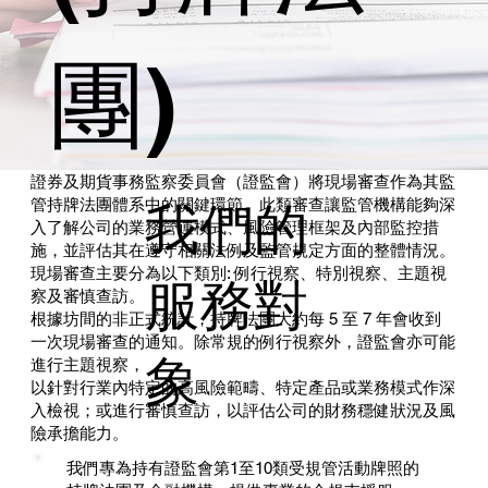
團)
證券及期貨事務監察委員會（證監會）將現場審查作為其監
管持牌法團體系中的關鍵環節。此類審查讓監管機構能夠深
我們的
入了解公司的業務營運模式、風險管理框架及內部監控措
施，並評估其在遵守相關法例及監管規定方面的整體情況。
現場審查主要分為以下類別: 例行視察、特別視察、主題視
服務對
察及審慎查訪。
根據坊間的非正式統計，持牌法團大約每 5 至 7 年會收到
一次現場審查的通知。除常規的例行視察外，證監會亦可能
象
進行主題視察，
以針對行業內特定的高風險範疇、特定產品或業務模式作深
入檢視；或進行審慎查訪，以評估公司的財務穩健狀況及風
險承擔能力。
我們專為持有證監會第1至10類受規管活動牌照的