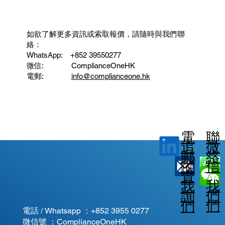
如欲了解更多資訊或索取報價，請隨時與我們聯
絡：
WhatsApp: ‪ +852 39550277
微信: ComplianceOneHK
電郵:
info@complianceone.hk
電
聯
微
追
郵
絡
信
蹤
查
我
我
我
詢
們
們
們
電話 / Whatsapp ：
+852 3955 0277
微信號 ：ComplianceOneHK