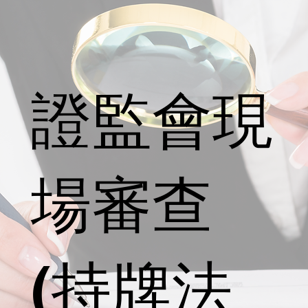
證監會現
場審查
(持牌法