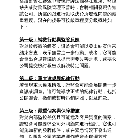
當證監會在審查中發現持牌法團存在違規、監控
缺失或財務風險管理不善時，會將相關發現告知
該公司。所需的跟進行動取決於所發現問題的嚴
重程度。潛在的後果可按嚴重程度分級概述如
下：
第一級：補救行動與監管反饋
對於較輕微的個案，證監會可能以發出結案信來
結束審查，表示無需進一步行動。或者，它可能
會發出合規建議信以提示需要改善之處，或要求
公司提交檢討報告以解決特定問題。
第二級：重大違規與紀律行動
若發現重大違規情況，證監會可能會展開進一步
查訊或調查。這可能導致正式的紀律行動，包括
公開譴責、撤銷或暫時吊銷牌照，以及罰款。
第三級：嚴重個案與保障措施
對於內部監控差劣且可能危及客戶資產的個案，
證監會可能要求公司外聘顧問進行檢討。它也可
能施加新的發牌條件，或在緊急情況下發出通
知，以限制公司的業務運作或資產處理方式。