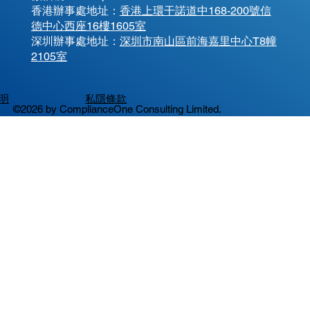
香港辦事處地址：
香港上環干諾道中168-200號信
德中心西座16樓1605室
​深圳辦事處地址：
深圳市南山區前海嘉里中心T8幢
2105室
明
私隱條款
©2026 by ComplianceOne Consulting Limited.