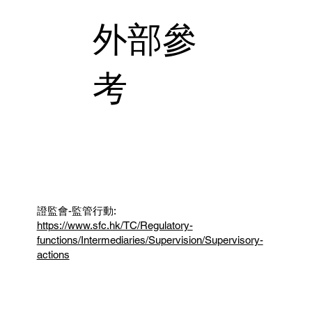
外部參
考
證監會-監管行動:
https://www.sfc.hk/TC/Regulatory-
functions/Intermediaries/Supervision/Supervisory-
actions