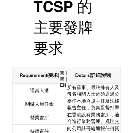
TCSP 的
場上市的公司）。
主要發牌
要求
繁｜
Requirement(要求)
Details(詳細說明)
簡
｜
EN
所有董事、最終擁有人及
適當人選
每名相關人士必須通過公
司註冊處進行的適當人選
委任本地合規主任及洗錢
關鍵人員任命
測試。
報告主任，負責監督打擊
洗錢及恐怖分子資金籌集
在香港設有業務處所，適
營業處所
合規事宜。
合進行業務營運、處理交
易，以及妥善儲存文件、
向公司註冊處通報任何資
持續責任