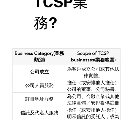
TCSP業
務?
Business Category(業務
Scope of TCSP
類別)
businesses(業務範圍)
為客戶成立公司或其他法
公司成立
信託或公司服務提供者
(TCSP)
業務常被通俗地理解
律實體。
為
「公司秘書服務」
，但實際上，其涵蓋的專業範
擔任（或安排他人擔任）
疇遠比這更為廣泛。
公司人員服務
公司的董事、公司秘書、
以下是
TCSP
業務的主要核心類別：
合夥企業的合夥人，或其
為公司、合夥企業或其他
註冊地址服務
他法律結構的類似職位。
法律實體／安排提供註冊
辦事處、營業地址或通訊
擔任（或安排他人擔任）
信託及代名人服務
地址。
明示信託的受託人，或為
他人出任代名人股東（除
非股份屬於在認可證券市