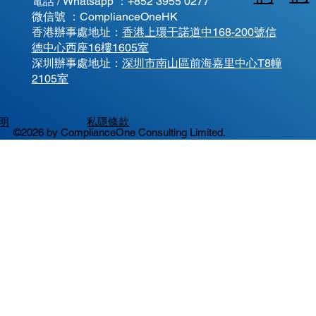
電話 / Whatsapp ：
+852 3955 0277
微信號 ：ComplianceOneHK
香港辦事處地址：
香港上環干諾道中168-200號信
德中心西座16樓1605室
​深圳辦事處地址：
深圳市南山區前海嘉里中心T8幢
2105室
明
私隱條款
©2026 by ComplianceOne Consulting Limited.