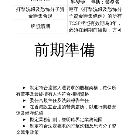
數據及紀錄。
料變更，包括：業務名
稱、聯絡方式、董事、最
打擊洗錢及恐怖分子資
遵守《打擊洗錢及恐怖分
終擁有人、合規主任、洗
金籌集合規
子資金籌集條例》的所有
錢報告主任，以及任何影
規定及公司註冊處發出的
TCSP牌照有效期為3年，
牌照續期
響適當人選身份的變動。
打擊洗錢及恐怖分子資金
必須在到期前續期，方可
籌集指引，包括客戶盡職
繼續合法經營。
審查、篩查及備存紀錄的
前期準備
要求。
➤ 制定符合適當人選要求的股權架構，確保所
有董事及最終擁有人均符合相關資格
➤ 委任合規主任及洗錢報告主任
➤ 在香港設立合適的營業處所，以進行業務營
運及備存紀錄
➤ 擬定業務計劃，並明確界定業務範圍
➤ 制定符合法定要求的打擊洗錢及恐怖分子資
金籌集政策