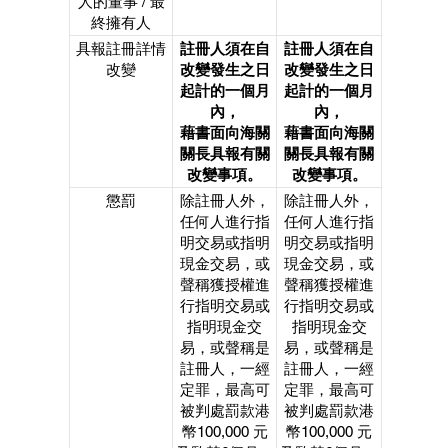
人的董事 / 最
終擁有人
具報註冊詳情
註冊人須在自
註冊人須在自
改變
改變發生之日
改變發生之日
起計的一個月
起計的一個月
內，
內，
藉書面向海關
藉書面向海關
關長具報有關
關長具報有關
改變事項。
改變事項。
懲罰
除註冊人外，
除註冊人外，
任何人進行指
任何人進行指
明交易或指明
明交易或指明
現金交易，或
現金交易，或
聲稱獲授權進
聲稱獲授權進
行指明交易或
行指明交易或
指明現金交
指明現金交
易，或聲稱是
易，或聲稱是
註冊人，一經
註冊人，一經
定罪，最高可
定罪，最高可
被判處罰款港
被判處罰款港
幣100,000 元
幣100,000 元