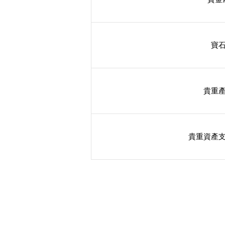
寶
4. 各类项目的定义：
貴重
貴重資產