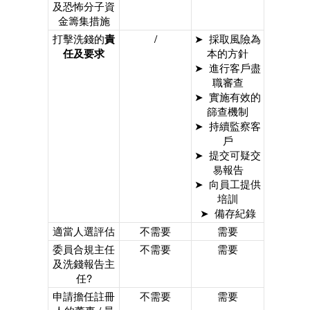
及恐怖分子資
金籌集措施
打擊洗錢的
責
/
➤ 採取風險為
任及要求
本的方針
➤ 進行客戶盡
職審查
➤ 實施有效的
篩查機制
➤ 持續監察客
戶
➤ 提交可疑交
易報告
➤ 向員工提供
培訓
➤ 備存紀錄
適當人選評估
不需要
需要
委員合規主任
不需要
需要
及洗錢報告主
任?
申請擔任註冊
不需要
需要