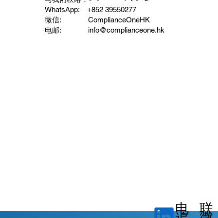
WhatsApp: ‪ +852 39550277
微信: ComplianceOneHK
电邮: info@complianceone.hk
电
联
微
追