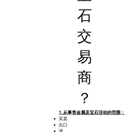
石
交
易
商
？
1. 从事贵金属及宝石活动的范围：
买卖
出口
进