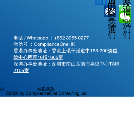
邮
络
信
踪
查
我
我
我
询
们
们
们
电话 / Whatsapp ：
+852 3955 0277
微信号 ：ComplianceOneHK
香港办事处地址：
香港上環干諾道中168-200號信
德中心西座16樓1605室
​深圳办事处地址：
深圳市南山區前海嘉里中心T8幢
2105室
明
私隐条款
©2026 by ComplianceOne Consulting Ltd.