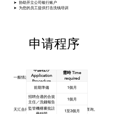
➤ 协助开立公司银行账户
➤ 为您的员工提供打击洗钱培训
申请程序
申請程序
需時 Time
Application
一般情况下，整个流程约2至4个月，包括:
required
Procedure
前期準備
1個月
招聘合適的合規
1個月
主任／洗錢報告
主任（如適用）
監管機構審批註
天汇合规将全程协助跟进及处理监管机构的查询。
1至3個月
冊時間