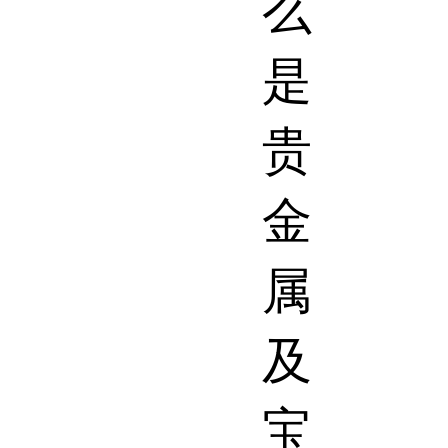
么
是
贵
金
属
及
宝