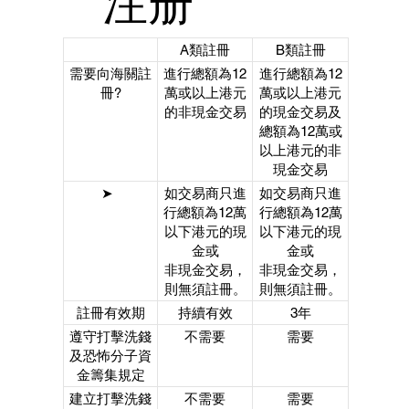
注册
A類註冊
B類註冊
需要向海關註
進行總額為12
進行總額為12
冊?
萬或以上港元
萬或以上港元
的非現金交易
的現金交易及
總額為12萬或
以上港元的非
現金交易
➤
如交易商只進
如交易商只進
行總額為12萬
行總額為12萬
以下港元的現
以下港元的現
金或
金或
非現金交易，
非現金交易，
則無須註冊。
則無須註冊。
註冊有效期
持續有效
3年
遵守打擊洗錢
不需要
需要
及恐怖分子資
金籌集規定
建立打擊洗錢
不需要
需要