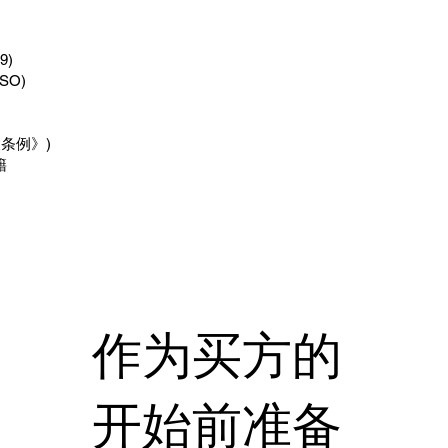
9)
SO)
人条例》)
籍
作为买方的
开始前准备