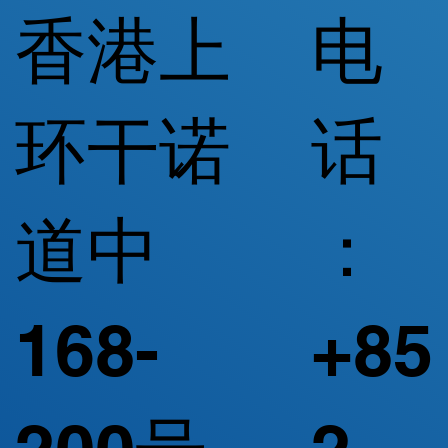
香港上
电
环干诺
话
道中
：
168-
+85