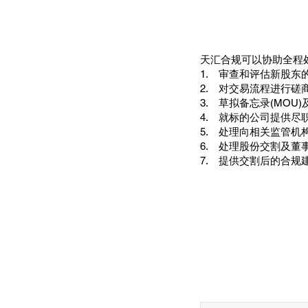
天汇合规可以协助全程
1. 审查和评估新股东
2. 对交易流程进行磋
3. 草拟备忘录(MOU)
4. 就标的公司提供尽职
5. 处理向相关监管机
6. 处理股份交割及董
7. 提供交割后的合规