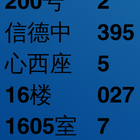
200号
2
信德中
395
心西座
5
16楼
027
1605室
7