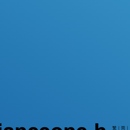
繁
｜简｜