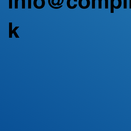
info@compl
k