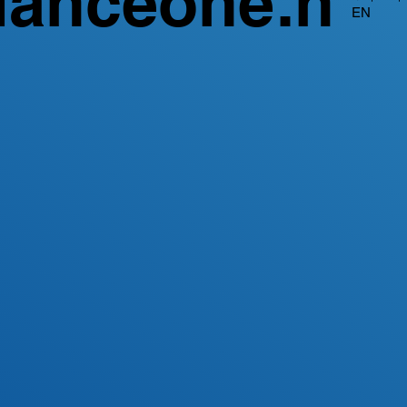
ianceone.h
EN