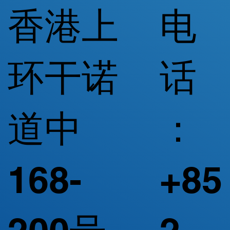
香港上
电
环干诺
话
道中
：
168-
+85