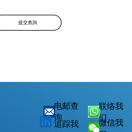
提交查詢
电邮查
联络我
询
们
微信我
追踪我