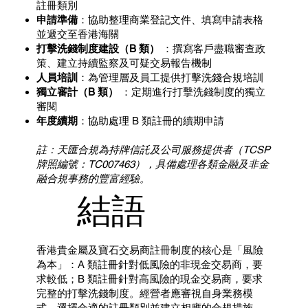
註冊類別
申請準備
：協助整理商業登記文件、填寫申請表格
並遞交至香港海關
打擊洗錢制度建設（B 類）
：撰寫客戶盡職審查政
策、建立持續監察及可疑交易報告機制
人員培訓
：為管理層及員工提供打擊洗錢合規培訓
獨立審計（B 類）
：定期進行打擊洗錢制度的獨立
審閱
年度續期
：協助處理 B 類註冊的續期申請
註：天匯合規為持牌信託及公司服務提供者（TCSP
牌照編號：TC007463），具備處理各類金融及非金
融合規事務的豐富經驗。
結語
香港貴金屬及寶石交易商註冊制度的核心是「風險
為本」：A 類註冊針對低風險的非現金交易商，要
求較低；B 類註冊針對高風險的現金交易商，要求
完整的打擊洗錢制度。經營者應審視自身業務模
式，選擇合適的註冊類別並建立相應的合規措施。