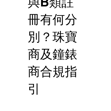
與B類註
冊有何分
別？珠寶
商及鐘錶
商合規指
引