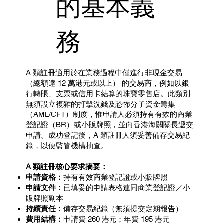
的基本義
務
A 類註冊適用於在業務過程中僅進行非現金交易
（總額達 12 萬港元或以上） 的交易商，例如以銀
行轉賬、支票或信用卡結算的珠寶零售店。此類別
無須設立複雜的打擊洗錢及恐怖分子資金籌集
（AML/CFT）制度，惟申請人必須持有有效的商業
登記證（BR）或小販牌照，並向香港海關關長遞交
申請。成功登記後，A 類註冊人須妥善備存交易紀
錄，以便監管機構抽查。
A 類註冊核心要求摘要：
申請資格：
持有有效商業登記證或小販牌照
申請文件：
已填妥的申請表格連同商業登記證／小
販牌照副本
持續責任：
備存交易紀錄（無須提交定期報告）
費用結構：
申請費 260 港元；年費 195 港元