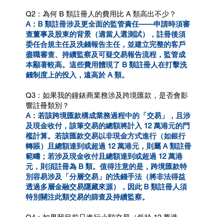
Q2：為何 B 類註冊人的費用比 A 類高出不少？
A：B 類註冊涉及更全面的監管責任——申請時須審
查董事及股東的背景（適當人選測試），註冊後須
委任合規主任及洗錢報告主任，並建立完整的客戶
盡職審查、持續監察及可疑交易報告流程，監管成
本顯著較高。這些費用體現了 B 類註冊人在打擊洗
錢制度上的投入，遠高於 A 類。
Q3：如果我的鐘錶商業務涉及跨境匯款，是否會影
響註冊類別？
A：若該跨境匯款構成業務過程中的「交易」，且涉
及現金收付，該筆交易的總額將計入 12 萬港元的門
檻計算。若該匯款交易以非現金方式進行（如銀行
轉賬）且總額達到或超過 12 萬港元，則屬 A 類註冊
範疇；若涉及現金收付且總額達到或超過 12 萬港
元，則須註冊為 B 類。值得注意的是，跨境匯款特
別容易涉及「分層交易」的洗錢手法（將非法得益
透過多層金融交易隱藏來源），因此 B 類註冊人須
特別關注此類交易的篩查及持續監察。