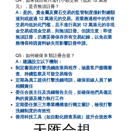
Q4：如果我目前只進行小額交易（低於 12 萬港
元），是否無須註冊？
A：是的。貴金屬及寶石交易的監管制度僅針對總額
達到或超過 12 萬港元的交易。若業務過程中的所有
交易均低於此門檻，且不進行高於 12 萬港元的非現
金交易或現金交易，則無須註冊。但請注意：即使
無須註冊，仍應妥善保存所有交易紀錄，以免在業
務增長時因資料缺失而影響註冊申請。
Q5：如何確保 B 類註冊合規？
A：
建議設立以下機制：
制定書面的打擊洗錢政策與程序，涵蓋客戶盡職審
查、持續監察及可疑交易報告
定期為員工提供打擊洗錢培訓，確保前線人員了解
相關責任
委任合規主任及洗錢報告主任，並確保他們具備足
夠的資源及權力執行工作
定期委任第三方專業機構進行獨立審計，檢視打擊
洗錢制度的有效性
善用科技工具（如自動化篩查系統）提升合規效率
天匯合規