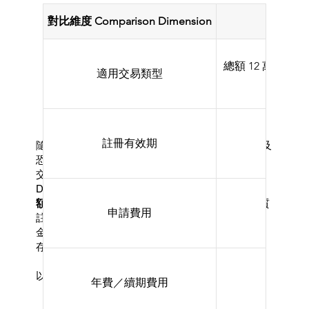
對比維度 Comparison Dimension
A 類註冊 
總額 12 萬港
適用交易類型
註冊有效期
隨著香港於 2023 年 4 月 1 日正式實施《打擊洗錢及
恐怖分子資金籌集（修訂）條例》，貴金屬及寶石
交易商（Dealers in Precious Metals and Stones,
DPMS）的強制性註冊制度全面生效。對於
進行總
額達 12 萬港元或以上交易
的經營者，須按交易性質
申請費用
註冊為「A 類（非現金交易）」或「B 類（涉及現
金交易）」 ，兩者在申請門檻、費用及監管責任上
存在顯著分別。
以下為對比一覽：
年費／續期費用