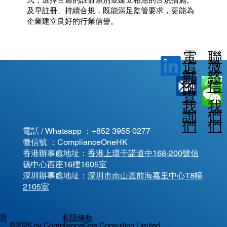
及早註冊、持續合規，既能滿足監管要求，更能為
企業建立良好的行業信譽。
電
聯
微
追
郵
絡
信
蹤
查
我
我
我
詢
們
們
們
電話 / Whatsapp ：
+852 3955 0277
微信號 ：ComplianceOneHK
香港辦事處地址：
香港上環干諾道中168-200號信
德中心西座16樓1605室
​深圳辦事處地址：
深圳市南山區前海嘉里中心T8幢
2105室
明
私隱條款
©2026 by ComplianceOne Consulting Limited.