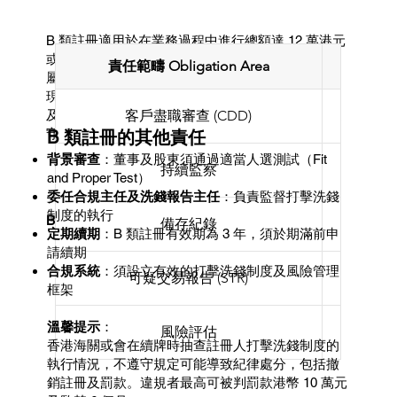
B 類註冊適用於在業務過程中進行總額達 12 萬港元
或以上的現金交易的交易商，涵蓋珠寶金行、貴金
責任範疇 Obligation Area
屬批發商以及涉及大額現金收付的寶石商。因涉及
現金交易，B 類註冊人被納入香港海關的打擊洗錢
及恐怖分子資金籌集（AML/CFT）監管框架，須遵
客戶盡職審查 (CDD)
守比 A 類更嚴格的多項法定責任。
B 類註冊的其他責任
背景審查
：
董事及股東須通過適當人選測試（Fit
持續監察
and Proper Test）
委任合規主任及洗錢報告主任
：
負責監督打擊洗錢
制度的執行
B 類註冊的主要反洗錢責任
備存紀錄
定期續期
：
B 類註冊有效期為 3 年，須於期滿前申
請續期
合規系統
：
須設立有效的打擊洗錢制度及風險管理
可疑交易報告 (STR)
框架
溫馨提示
：
風險評估
香港海關或會在續牌時抽查註冊人打擊洗錢制度的
執行情況，不遵守規定可能導致紀律處分，包括撤
銷註冊及罰款。違規者最高可被判罰款港幣 10 萬元