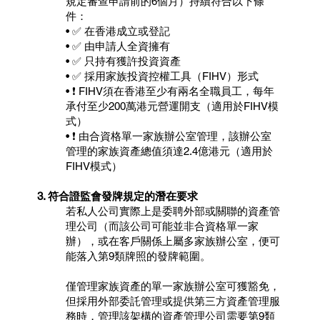
規定審查申請前的6個月）持續符合以下條
件：
• ✅ 在香港成立或登記
• ✅ 由申請人全資擁有
• ✅ 只持有獲許投資資產
• ✅ 採用家族投資控權工具（FIHV）形式
• ❗ FIHV須在香港至少有兩名全職員工，每年
承付至少200萬港元營運開支（適用於FIHV模
式）
• ❗ 由合資格單一家族辦公室管理，該辦公室
管理的家族資產總值須達2.4億港元（適用於
FIHV模式）
3. 符合證監會發牌規定的潛在要求
若私人公司實際上是委聘外部或關聯的資產管
理公司（而該公司可能並非合資格單一家
辦），或在客戶關係上屬多家族辦公室，便可
能落入第9類牌照的發牌範圍。
僅管理家族資產的單一家族辦公室可獲豁免，
但採用外部委託管理或提供第三方資產管理服
務時，管理該架構的資產管理公司需要第9類