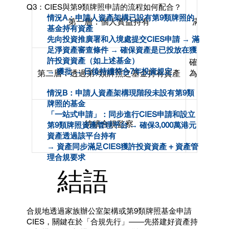
Q3：CIES與第9類牌照申請的流程如何配合？
投資規定審查
情況A：申請人資產架構已設有第9類牌照的
第一層：個人實益持有
滿足CI
基金持有資產
先向投資推廣署和入境處提交CIES申請 → 滿
足淨資產審查條件 → 確保資產是已投放在獲
許投資資產（如上述基金）
確保3,0
簽證審批
→ 獲批 → 日後持續符合7年投資規定
第二層：透過第9類牌照之基金持有資產
為例：基金
情況B：申請人資產架構現階段未設有第9類
牌照的基金
「一站式申請」：同步進行CIES申請和設立
持續合規監察
第9類牌照資產管理平台 → 確保3,000萬港元
資產透過該平台持有
→ 資產同步滿足CIES獲許投資資產 + 資產管
理合規要求
結語
合規地透過家族辦公室架構或第9類牌照基金申請
CIES，關鍵在於「合規先行」——先搭建好資產持