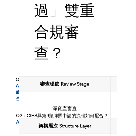
過」雙重
合規審
查？
Q1：CIES申請需要通過哪些部門的合規審查？
審查環節 Review Stage
負責部門 R
A：CIES申請涉及「投資推廣署」 與 「入境事務
處」 兩個部門，同時必須確保資產持有架構的長期
合規性。
淨資產審查
Q2：CIES與第9類牌照申請的流程如何配合？
A：持資架構建議採用「雙層合規架構」模式：
架構層次 Structure Layer