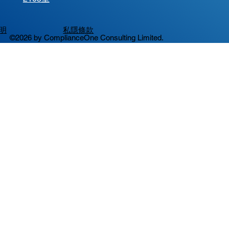
明
私隱條款
©2026 by ComplianceOne Consulting Limited.