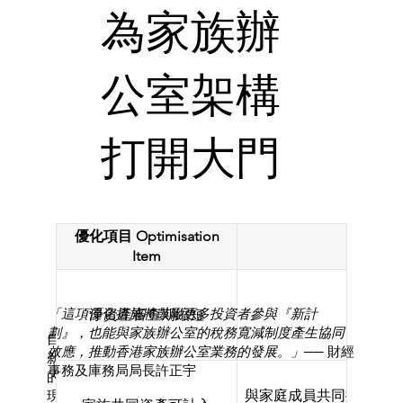
為家族辦
公室架構
打開大門
優化項目 Optimisation
具體內容
Item
淨資產審查期縮短
由2年
「這項優化措施將鼓勵更多投資者參與『新計
劃』，也能與家族辦公室的稅務寬減制度產生協同
自2025年3月1日起，政府推出多項CIES優化措施，
效應，推動香港家族辦公室業務的發展。」
── 財經
新增「透過全資擁有的合資格私人公司持有投資」
事務及庫務局局長許正宇
的選項，令CIES與家族辦公室的協同效應得以實
與家庭成員共同擁有的
現。