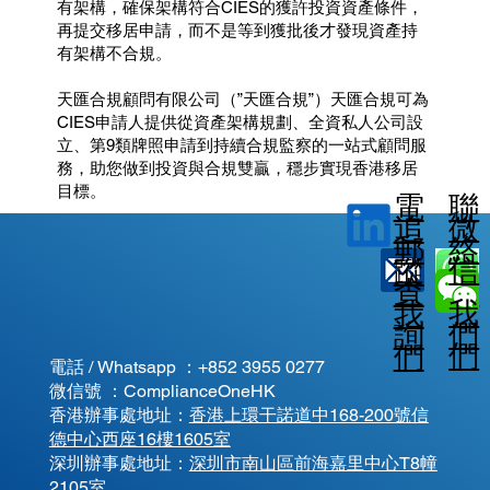
有架構，確保架構符合CIES的獲許投資資產條件，
再提交移居申請，而不是等到獲批後才發現資產持
有架構不合規。
天匯合規顧問有限公司（”天匯合規”）天匯合規可為
CIES申請人提供從資產架構規劃、全資私人公司設
立、第9類牌照申請到持續合規監察的一站式顧問服
務，助您做到投資與合規雙贏，穩步實現香港移居
目標。
電
聯
微
追
郵
絡
信
蹤
查
我
我
我
詢
們
們
們
電話 / Whatsapp ：
+852 3955 0277
微信號 ：ComplianceOneHK
香港辦事處地址：
香港上環干諾道中168-200號信
德中心西座16樓1605室
​深圳辦事處地址：
深圳市南山區前海嘉里中心T8幢
2105室