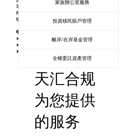
家族辦公室服務
草拟业务计划及内部监控流程、代申请人向监管机
构递交牌照申请、代申请人与监管机构沟通、协助
银行开户、以及办理工作签证等等。
投資移民賬戶管理
申请保险经纪牌照的前期准备：
➤ 成立香港有限公司
離岸/在岸基金管理
➤ 委任符合胜任能力要求的负责人员
➤ 制定业务计划及业务系列
全權委託資產管理
天汇合规
为您提供
的服务