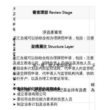
天汇合规可以协助全程办理牌照申请，包括：注册
審查環節 Review Stage
負責部門 R
及成立香港公司、招聘负责人员(RO)及其他人员、
草拟业务计划及内部监控流程、代申请人向监管机
构递交牌照申请、代申请人与监管机构沟通、协助
银行开户、以及办理工作签证等等。
淨資產審查
天汇合规可以协助全程办理牌照申请，包括：注册
申请保险经纪牌照的前期准备：
及成立香港公司、招聘负责人员(RO)及其他人员、
➤ 成立香港有限公司
架構層次 Structure Layer
草拟业务计划及内部监控流程、代申请人向监管机
➤ 委任符合胜任能力要求的负责人员
构递交牌照申请、代申请人与监管机构沟通、协助
➤ 制定业务计划及业务系列
天汇合规可以协助全程办理牌照申请，包括：注册
银行开户、以及办理工作签证等等。
投資規定審查
及成立香港公司、招聘负责人员(RO)及其他人员、
第一層：個人實益持有
滿足CI
草拟业务计划及内部监控流程、代申请人向监管机
申请保险经纪牌照的前期准备：
构递交牌照申请、代申请人与监管机构沟通、协助
➤ 成立香港有限公司
银行开户、以及办理工作签证等等。
➤ 委任符合胜任能力要求的负责人员
確保3,0
➤ 制定业务计划及业务系列
簽證審批
申请保险经纪牌照的前期准备：
第二層：透過第9類牌照之基金持有資產
為例：基金
➤ 成立香港有限公司
➤ 委任符合胜任能力要求的负责人员
➤ 制定业务计划及业务系列