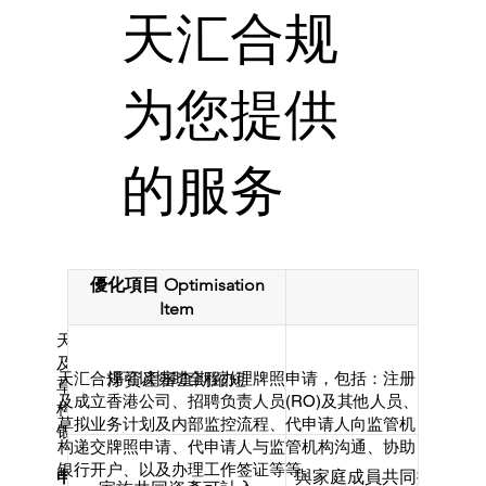
天汇合规
为您提供
的服务
優化項目 Optimisation
具體內容
Item
天汇合规可以协助全程办理牌照申请，包括：注册
及成立香港公司、招聘负责人员(RO)及其他人员、
淨資產審查期縮短
由2年
天汇合规可以协助全程办理牌照申请，包括：注册
草拟业务计划及内部监控流程、代申请人向监管机
及成立香港公司、招聘负责人员(RO)及其他人员、
构递交牌照申请、代申请人与监管机构沟通、协助
草拟业务计划及内部监控流程、代申请人向监管机
银行开户、以及办理工作签证等等。
构递交牌照申请、代申请人与监管机构沟通、协助
银行开户、以及办理工作签证等等。
與家庭成員共同擁有的
申请保险经纪牌照的前期准备：