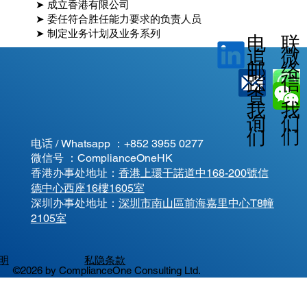
➤ 成立香港有限公司
➤ 委任符合胜任能力要求的负责人员
➤ 制定业务计划及业务系列
电
联
微
追
邮
络
信
踪
查
我
我
我
询
们
们
们
电话 / Whatsapp ：
+852 3955 0277
微信号 ：ComplianceOneHK
香港办事处地址：
香港上環干諾道中168-200號信
德中心西座16樓1605室
​深圳办事处地址：
深圳市南山區前海嘉里中心T8幢
2105室
明
私隐条款
©2026 by ComplianceOne Consulting Ltd.