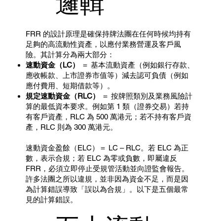
邏輯
FRR 的設計原理是確保持牌法團在任何時候均持有
足夠的高流動性資產，以應付業務營運及客戶風
險。其計算分為兩大部分：
速動資金（LC）
＝ 基本流動資產（例如銀行存款、
應收帳款、上市證券市值等）減去認可負債（例如
應付費用、短期借款等）。
規定速動資金（RLC）
＝ 按牌照類別及業務風險計
算的最低資本要求。例如第 1 類（證券交易）若持
有客戶資產，RLC 為 500 萬港元；若不持有客戶資
產，RLC 則為 300 萬港元。
速動資金盈餘（ELC）＝ LC – RLC。若 ELC 為正
數，表示合規；若 ELC 為零或負數，即屬違反
FRR，必須立即停止受規管活動並向證監會報告。
許多法團之所以違規，並非因為資金不足，而是因
為計算錯誤導致「誤以為合規」。以下是五個最常
見的計算錯誤。