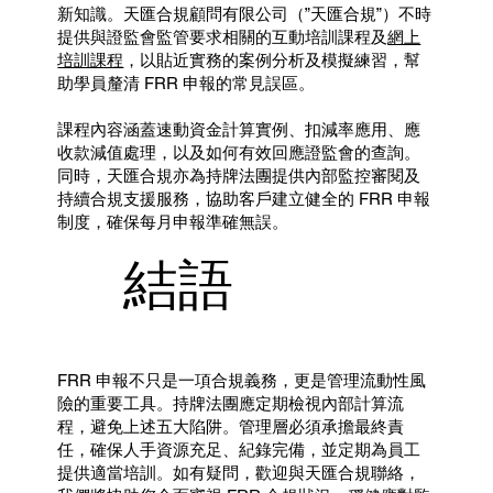
新知識。天匯合規顧問有限公司（”天匯合規”）不時
提供與證監會監管要求相關的互動培訓課程及
網上
培訓課程
，以貼近實務的案例分析及模擬練習，幫
助學員釐清 FRR 申報的常見誤區。
課程內容涵蓋速動資金計算實例、扣減率應用、應
收款減值處理，以及如何有效回應證監會的查詢。
同時，天匯合規亦為持牌法團提供內部監控審閱及
持續合規支援服務，協助客戶建立健全的 FRR 申報
制度，確保每月申報準確無誤。
結語
FRR 申報不只是一項合規義務，更是管理流動性風
險的重要工具。持牌法團應定期檢視內部計算流
程，避免上述五大陷阱。管理層必須承擔最終責
任，確保人手資源充足、紀錄完備，並定期為員工
提供適當培訓。如有疑問，歡迎與天匯合規聯絡，