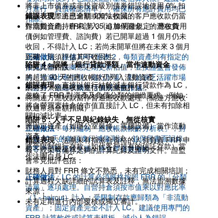
將非上市債券或非投資級別債券錯誤地使用 0% 扣
月進行「負債確認清單」，確保所有應計費用均已
錯誤表現
：將已逾期或無法收回的客戶應收款仍當
減率，實際上應全額 100% 扣減；
扣除。
作流動資產。FRR 第 35(a) 條明確規定：應收費用
對期貨合約持倉未計入「追加保證金」的潛在負
（例如管理費、諮詢費）若已開單超過 1 個月仍未
債。
收回，不得計入 LC；若尚未開單但將在未來 3 個月
到期，則須評估其可收回性。
正確做法
：根據 FRR 附表 2，每類資產均有指定的
陷阱 4：誤將「銀行貸款淨額」當作速動資金
常見具體錯誤：
扣減比率。法團應定期更新估值，並按證監會發佈
將超過 90 天的應收帳款仍列入流動資產；
的「扣減比率指引」進行計算。對於缺乏活躍市場
錯誤表現
：直接以銀行結餘減去銀行貸款作為 LC，
未有對大額應收款進行個別減值評估；
的證券，應尋求獨立估價或全數扣減。
忽略了 FRR 對資產及負債分類的細緻要求。例如：
將關連方應收款當作普通應收款處理（關連方應收
將自營買賣持倉的市值直接計入 LC，但未有扣除相
款通常須全額扣減）。
關扣減比率；
陷阱 5：人手不足與紀錄缺失，無從核實
將固定資產（如辦公室裝修、電腦設備）當作流動
正確做法
：每月編制「應收帳款帳齡分析表」，對
資產；
超過 30 天的款項進行減值測試，並保留書面記錄。
錯誤表現
：法團未有指派合資格的人員負責 FRR 申
將受限制銀行存款（如代客戶持有的信託存款）當
若客戶已破產或失聯，應立即全數撇帳。
報，或未有備存足夠的計算紀錄及證明文件。證監
作法團自身 LC。
會常見批評包括：
財務人員對 FRR 條文不熟悉，未有完成相關培訓；
正確做法
：LC 的計算必須嚴格按照 FRR 的「分類
計算過程欠缺詳細的試算表及註釋，無法追溯數據
清單」逐項處理。自營持倉須按市值乘以對應比率
來源；
（1 - haircut）計入；受限制存款應歸類為「非流動
未有定期進行內部覆核或獨立審計。
資產」；固定資產完全不計入 LC。建議使用專門的
FRR 計算軟件或試算表模板，減少人為錯誤。