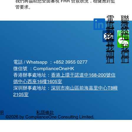
我們將協助您全面審視 FRR 合規狀況，穩健應對監
管要求。
電
聯
微
追
郵
絡
信
蹤
查
我
我
我
詢
們
們
們
電話 / Whatsapp ：
+852 3955 0277
微信號 ：ComplianceOneHK
香港辦事處地址：
香港上環干諾道中168-200號信
德中心西座16樓1605室
​深圳辦事處地址：
深圳市南山區前海嘉里中心T8幢
2105室
明
私隱條款
©2026 by ComplianceOne Consulting Limited.