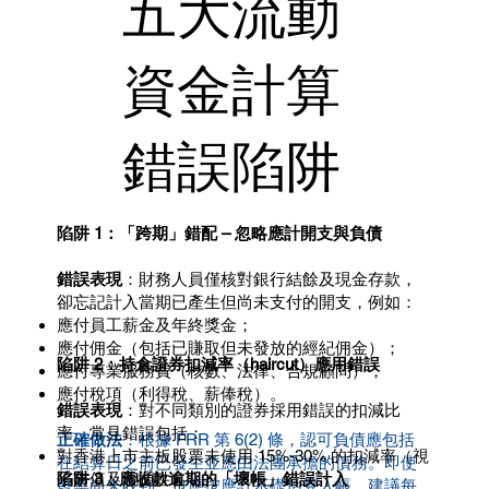
五大流動
資金計算
錯誤陷阱
陷阱 1：「跨期」錯配 – 忽略應計開支與負債
錯誤表現
：財務人員僅核對銀行結餘及現金存款，
卻忘記計入當期已產生但尚未支付的開支，例如：
應付員工薪金及年終獎金；
應付佣金（包括已賺取但未發放的經紀佣金）；
陷阱 2：持倉證券扣減率（haircut）應用錯誤
應付專業服務費（核數、法律、合規顧問）；
應付稅項（利得稅、薪俸稅）。
錯誤表現
：對不同類別的證券採用錯誤的扣減比
率，常見錯誤包括：
正確做法
：根據 FRR 第 6(2) 條，認可負債應包括
對香港上市主板股票未使用 15%-30% 的扣減率（視
在結算日之前已發生並應由法團承擔的債務。即使
陷阱 3：應收款逾期的「壞帳」錯誤計入
乎市值及流通性）；
發票尚未收到，也應按應計基礎估算入帳。建議每