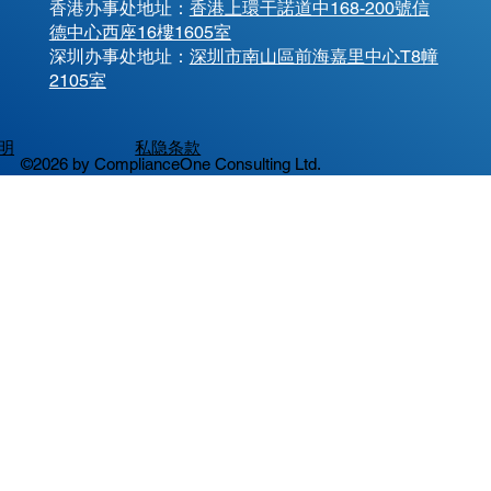
香港办事处地址：
香港上環干諾道中168-200號信
德中心西座16樓1605室
​深圳办事处地址：
深圳市南山區前海嘉里中心T8幢
2105室
明
私隐条款
©2026 by ComplianceOne Consulting Ltd.