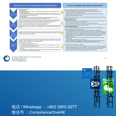
电
联
微
追
邮
络
信
踪
查
我
我
我
询
们
们
们
电话 / Whatsapp ：
+852 3955 0277
微信号 ：ComplianceOneHK