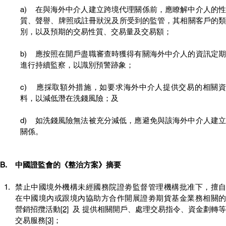
a)    在與海外中介人建立跨境代理關係前，應瞭解中介人的性
質、聲譽、牌照或註冊狀況及所受到的監管，其相關客戶的類
別，以及預期的交易性質、交易量及交易額；
b)    應按照在開戶盡職審查時獲得有關海外中介人的資訊定期
進行持續監察，以識別預警跡象；
c)    應採取額外措施，如要求海外中介人提供交易的相關資
料，以減低潛在洗錢風險；及
d)    如洗錢風險無法被充分減低，應避免與該海外中介人建立
關係。
B.    中國證監會的《整治方案》摘要
禁止中國境外機構未經國務院證劵監督管理機構批准下，擅自
在中國境內或跟境內協助方合作開展證劵期貨基金業務相關的
營銷招攬活動
[2]
  及 提供相關開戶、處理交易指令、資金劃轉等
交易服務
[3]
；