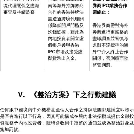
境代理關係之盡職
南等海外持牌券商
券商IPO業務合作
審查及持續監察
合作的香港持牌法
需終止：
團透過跨境代理關
係降低開戶門檻及
香港券商需對海外
洗錢監控，藉此為
券商進行更嚴格的
內地投資者開立虛
盡職調查並審慎考
假帳戶參與香港
慮跟不達標準的海
IPO市場及接受虛
外中介人終止合作
擬貨幣出入金。
關係，否則將面臨
監管判罰。
V
.	《整治方案》下之行動建議
任何跟中國境內中介機構甚至個人合作之持牌法團都建議立即檢示
是否有進行以下行為，因其可能構成在境內非法招攬或提供金融投
資服務予內地投資者，隨時會收到中證監的通知並成為整治對象及
施加罰款。