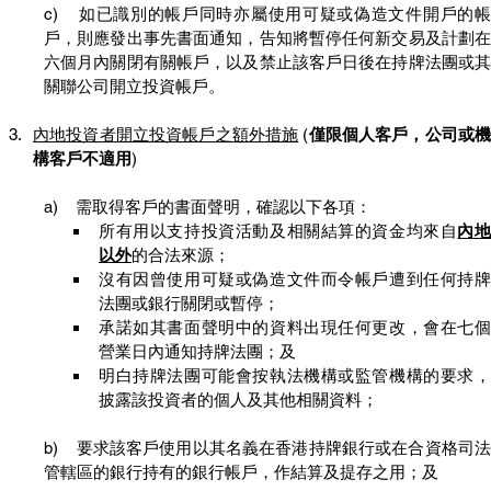
c)    如已識別的帳戶同時亦屬使用可疑或偽造文件開戶的帳
戶，則應發出事先書面通知，告知將暫停任何新交易及計劃在
六個月內關閉有關帳戶，以及禁止該客戶日後在持牌法團或其
關聯公司開立投資帳戶。
內地投資者開立投資帳戶之額外措施
 (
僅限個人客戶，公司或
構客戶不適用
)
a)    需取得客戶的書面聲明，確認以下各項：
所有用以支持投資活動及相關結算的資金均來自
內
以外
的合法來源；
沒有因曾使用可疑或偽造文件而令帳戶遭到任何持牌
法團或銀行關閉或暫停；
承諾如其書面聲明中的資料出現任何更改，會在七個
營業日內通知持牌法團；及
明白持牌法團可能會按執法機構或監管機構的要求，
披露該投資者的個人及其他相關資料；
b)    要求該客戶使用以其名義在香港持牌銀行或在合資格司法
管轄區的銀行持有的銀行帳戶，作結算及提存之用；及