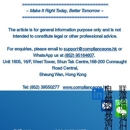
=================================
~ Make It Right Today, Better Tomorrow ~ 
=================================
The article is for general information purpose only and is not 
intended to constitute legal or other professional advice.
For enquiries, please email to 
support@complianceone.hk
 or 
WhatsApp us at 
(852) 95164607
.  
Unit 1605, 16/F, West Tower, Shun Tak Centre,168-200 Connaught 
Road Central,
Sheung Wan, Hong Kong  
电
联
Tel: (852) 39550277   
www.complianceone.hk
微
追
邮
络
信
踪
查
我
我
我
询
们
们
们