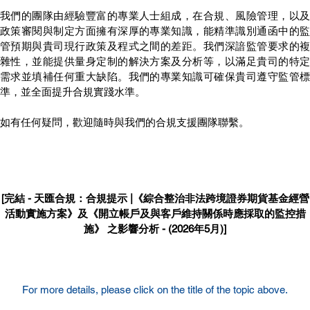
我們的團隊由經驗豐富的專業人士組成，在合規、風險管理，以及
政策審閱與制定方面擁有深厚的專業知識，能精準識別通函中的監
管預期與貴司現行政策及程式之間的差距。我們深諳監管要求的複
雜性，並能提供量身定制的解決方案及分析等，以滿足貴司的特定
需求並填補任何重大缺陷。我們的專業知識可確保貴司遵守監管標
準，並全面提升合規實踐水準。
如有任何疑問，歡迎隨時與我們的合規支援團隊聯繫。
[完結 - 天匯合規：合規提示 |《綜合整治非法跨境證券期貨基金經營
活動實施方案》及《開立帳戶及與客戶維持關係時應採取的監控措
施》 之影響分析 - (2026年5月)]
For more details, please click on the title of the topic above.