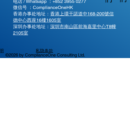
电话 / Whatsapp ：
+852 3955 0277
微信号 ：ComplianceOneHK
香港办事处地址：
香港上環干諾道中168-200號信
德中心西座16樓1605室
​深圳办事处地址：
深圳市南山區前海嘉里中心T8幢
2105室
明
私隐条款
©2026 by ComplianceOne Consulting Ltd.