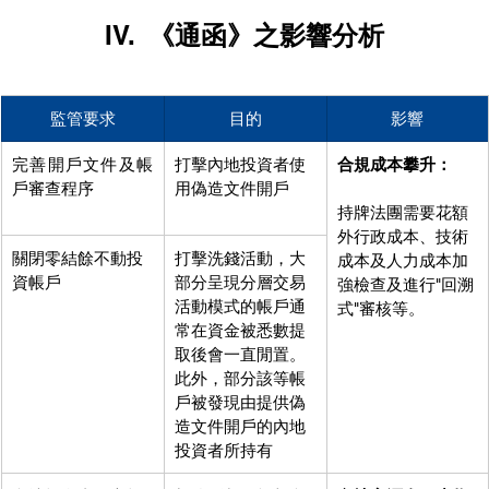
IV.	
《通函》之影響分析
監管要求
目的
影響
完善開戶文件及帳
打擊內地投資者使
合規成本攀升：
戶審查程序
用偽造文件開戶
持牌法團需要花額
外行政成本、技術
關閉零結餘不動投
打擊洗錢活動，大
成本及人力成本加
資帳戶
部分呈現分層交易
強檢查及進行"回溯
活動模式的帳戶通
式"審核等。
常在資金被悉數提
取後會一直閒置。
此外，部分該等帳
戶被發現由提供偽
造文件開戶的內地
投資者所持有