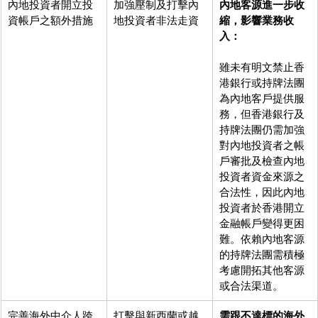
內地投資者開立投
加強壓制及打擊內
內地客源進一步收
資帳戶之額外措施
地投資者非法走資
縮，影響業務收
入：
雖未有明文禁止香
港銀行或持牌法團
為內地客戶提供服
務，但香港銀行及
持牌法團仍需加強
對內地投資者之帳
戶審批及檢查內地
投資者資金來源之
合法性，因此內地
投資者於香港開立
金融帳戶變得更困
難。依賴內地客源
的持牌法團需積極
考慮開拓其他客源
或合法渠道。
完善海外中介人跨
打擊與新西蘭或越
需跟不達標的海外