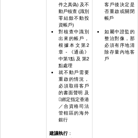
件之真偽) 及不
客戶後決定是
動戶核查 (識別
否重啟或關閉
零結餘不動投
帳戶
資帳戶)
對核查中識別
如屬中證監的
出來的帳戶，
整治對像，那
根據本文第2
必須有序地清
章 - 《通函》
除存量內地客
中第1點 及 第2
戶
點處理
就不動戶需要
重啟的情況，
必須取得客戶
的書面聲明 及
綁定指定香港
／合資格司法
管轄區的海外
銀行
建議執行
：