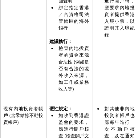
面聲明
進行開戶時，
綁定指定香港
應要求內地投
／合資格司法
資者提供香港
管轄區的海外
入境小票，以
銀行
證明其入境紀
錄
建議執行：
檢查內地投資
者的資金來源
合法性 (例如是
否有合法的境
外收入來源，
如工作或業務
收入等)
現有內地投資者帳
硬性規定：
對其他非內地
戶 (含零結餘不動投
如收到香港證
投資者帳戶也
資帳戶)
監會的要求，
應每年進行一
應進行開戶核
次不動戶核
查 (檢查開戶文
查，及在通知