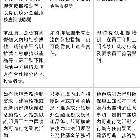
聯繫或服務點等，
金融服務等。
以提供境外金融服
務查詢或聯繫。
前線員工是否有經
如持牌法團未有合
即時提供相關培
營個人內地社交媒
適的監控措施，仍
訓，在員工守則上
體／網誌或平台以
可能需負上連帶責
明確禁止此等行為
推薦金融服務或產
任。
及要求員工簽署聲
品等，甚至私下跟
明。
內地中介機構及個
人有合作轉介內地
投資者等。
如有跨境業務活動
只要在境內未有相
透過培訓及指引確
需求，建議檢視或
關牌照或許可的情
保員工知悉在中國
更新內部跨境業務
況下推薦或介紹境
境內出差時的注意
活動指引／措施以
外金融服務或投資
事項。如對中國境
說明員工在中國境
產品等，即可構成
內可進行之活動／
內可進行之業務活
在境內非法開展證
行為有任何疑問，
動。
券期貨基金業務相
建議可進一步咨詢