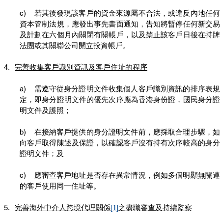
c)    若其後發現該客戶的資金來源屬不合法，或違反內地任何
資本管制法規，應發出事先書面通知，告知將暫停任何新交易
及計劃在六個月內關閉有關帳戶，以及禁止該客戶日後在持牌
法團或其關聯公司開立投資帳戶。
完善收集客戶識別資訊及客戶住址的程序
a)    需遵守從身分證明文件收集個人客戶識別資訊的排序表規
定，即身分證明文件的優先次序應為香港身份證，國民身分證
明文件及護照；
b)    在接納客戶提供的身分證明文件前，應採取合理步驟，如
向客戶取得陳述及保證，以確認客戶沒有持有次序較高的身分
證明文件；及
c)    應審查客戶地址是否存在異常情況，例如多個明顯無關連
的客戶使用同一住址等。
完善海外中介人跨境代理關係
[1]
之盡職審查及持續監察