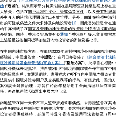
法後發出
《開立帳戶及與客戶維持關係時應採取的監控措施》
函
 (“
通函
”)。結果顯示部分持牌法團在盡職審查及持續監察上存在
大缺失，包括在
開戶流程中接受可疑或偽造文件
，以及
未有對與
外中介人的跨境代理關係作出有效管理
。另外，由於在檢視中識
出的可疑或偽造文件大多涉及內地投資者
[1]
，因此香港證監會在
函中亦列載了在
開立及管理內地投資者的投資帳戶時所須採取的額
外措施
。同時，香港金管局亦有發
通知
予香港銀行提示業界需留
上述通函並按相同標準加強對內地投資者的監控及審批等。
在中國內地市場方面，在總結2022年底對中國境外機構的跨境整頓
經驗後，中國證監會（“
中證監
”）在同日亦發佈了
《綜合整治非法
境證券期貨基金經營活動實施方案》 
(“
整治方案
”)。此舉旨在根除
國境外機構未經批准、擅自或利用中國境內關聯或合作主體在中國
境內招攬客戶，並通過網站、應用程式 (“
APP
”) 向中國境內投資者非
法提供中國境外證券開戶及交易服務等的行為。有鑑於此，整治方
案強調全鏈條治理，亦旨在於兩年整治期中全面清理非法存量業
務，將違規經營活動逐出中國內地市場。
兩地監管在同一天發布重大監管措施並非偶然。香港證監會在其通
函中明確提及中國證監會的整治方案，要求持牌法團在向香港境外
投資者提供服務時，必須同時遵守香港及適用司法管轄區（即中