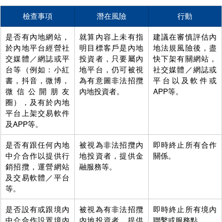
檢查事項
潛在風險
行動
是否有內地網站，
就算內容上未有指
建議在審慎評估內
於內地平台經營社
明目標客戶是內地
地法規風險後，盡
交媒體／網誌或平
投資者，只要屬內
快下架有關網站，
台等（例如：小紅
地平台，仍可被視
社交媒體／網誌或
書，抖音，微博，
為有意圖非法招攬
平台以及軟件或
微信公開朋友
內地投資者。
APP等。
圈），及有於內地
平台上架交易軟件
及APP等。
是否有跟任何內地
被視為非法招攬內
即時終止所有合作
中介合作以提供行
地投資者，提供金
關係。
銷招攬，運營網站
融服務等。
及交易軟體／平台
等。
是否設有或跟境內
被視為有非法招攬
即時終止所有境內
中介合作設置境內
內地投資者，提供
聯繫或服務點。