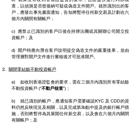
查，以偵測是否曾接納可疑或偽造文件開戶。就所識別出的客
戶，應發出事先書面通知，告知將暫停任何新交易及計劃在六
個月內關閉有關帳戶；
c)  應禁止已識別的客戶日後在持牌法團或其關聯公司開立投
資帳戶；及
d)  開戶時應向潛在客戶說明提交偽造文件的嚴重後果，並由
管理層對開戶文件進行審核後才可批准開戶。
關閉零結餘不動投資帳戶
a)    如收到香港證監會的要求，需在三個月內識別所有零結餘
不動投資帳戶 (“
不動戶核查
”)；
b)    就已識別的帳戶，應通知客戶需要確認KYC 及 CDD的資
料仍然反映現況及相關，以及完成第3b點中提及的銀行帳戶措
施，否則將暫停為其展開任何新交易，以及會在六個月內關閉
有關帳戶；及