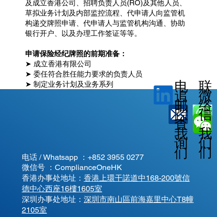
及成立香港公司、招聘负责人员(RO)及其他人员、
草拟业务计划及内部监控流程、代申请人向监管机
构递交牌照申请、代申请人与监管机构沟通、协助
银行开户、以及办理工作签证等等。
申请保险经纪牌照的前期准备：
➤ 成立香港有限公司
➤ 委任符合胜任能力要求的负责人员
电
联
➤ 制定业务计划及业务系列
微
追
邮
络
信
踪
查
我
我
我
询
们
们
们
电话 / Whatsapp ：
+852 3955 0277
微信号 ：ComplianceOneHK
香港办事处地址：
香港上環干諾道中168-200號信
德中心西座16樓1605室
​深圳办事处地址：
深圳市南山區前海嘉里中心T8幢
2105室