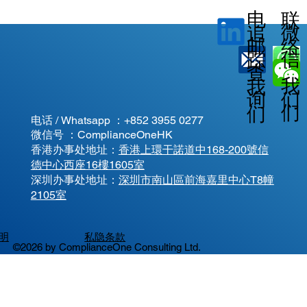
电
联
微
追
邮
络
信
踪
查
我
我
我
询
们
们
们
电话 / Whatsapp ：
+852 3955 0277
微信号 ：ComplianceOneHK
香港办事处地址：
香港上環干諾道中168-200號信
德中心西座16樓1605室
​深圳办事处地址：
深圳市南山區前海嘉里中心T8幢
2105室
明
私隐条款
©2026 by ComplianceOne Consulting Ltd.