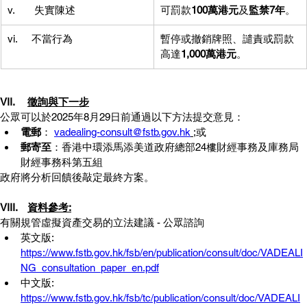
v.       失實陳述
可罰款
100萬港元
及
監禁7年
。
vi.     不當行為
暫停或撤銷牌照、譴責或罰款
高達
1,000萬港元
。
VII.	
徵詢與下一步
公眾可以於2025年8月29日前通過以下方法提交意見：
電郵
： 
vadealing-consult@fstb.gov.hk
;或
郵寄至
：香港中環添馬添美道政府總部24樓財經事務及庫務局
財經事務科第五組
政府將分析回饋後敲定最終方案。
VIII.	
資料參考:
有關規管虛擬資產交易的立法建議 - 公眾諮詢
英文版: 
https://www.fstb.gov.hk/fsb/en/publication/consult/doc/VADEALI
NG_consultation_paper_en.pdf
中文版: 
https://www.fstb.gov.hk/fsb/tc/publication/consult/doc/VADEALI