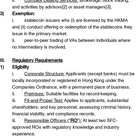
ii.	
Complex Dealing Services:
 Brokerage, block trading, 
and activities by advisors[2] or asset managers[3].
3)	Exemption:
i.	stablecoin issuers who (i) are licensed by the HKMA 
and (ii) conduct offering or redemption of the stablecoins they 
issue in the primary market.
ii.	peer-to-peer trading of VAs between individuals where 
no intermediary is involved.
III.	
Regulatory Requirements
1)	Eligibility
i.	
Corporate Structure:
 Applicants (except banks) must be 
locally incorporated or registered in Hong Kong under the 
Companies Ordinance, with a permanent place of business.
ii.	
Premises:
 Suitable facilities for record-keeping.
iii.	
Fit-and-Proper Test:
 Applies to applicants, substantial 
shareholders, and key personnel, assessing criminal history, 
financial stability, and compliance records.
iii.	
Responsible Officers (“
RO
”):
 At least two SFC-
approved ROs with regulatory knowledge and industry 
experience.