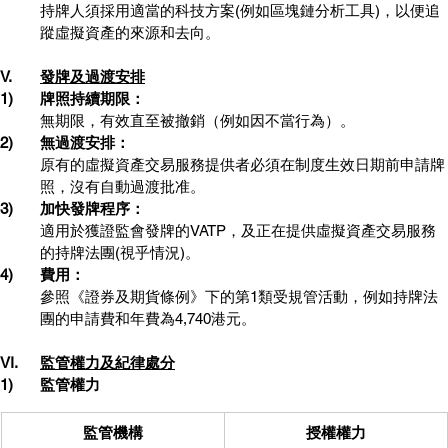
持牌人須採用適當的科技方案(例如區塊鏈分析工具)，以便追
蹤虛擬資產的來源和去向。
V.	
發牌及過渡安排
1)	牌照持續期限：
無期限，有效直至被撤銷（例如因不當行為）。
2)	無過渡安排：
原有的虛擬資產交易服務提供者必須在制度生效日期前申請牌
照，沒有自動過渡批准。
3)	加快發牌程序：
適用於獲證監會發牌的VATP，及正在提供虛擬資產交易服務
的持牌法團(視乎情況)。
4)	費用：
參照《證券及期貨條例》下的第1類受規管活動，例如持牌法
團的申請費和年費為4,740港元。
VI.	
監管權力及紀律處分
1)	監管權力
監管機構
授權權力