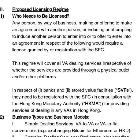
II.	
Proposed Licensing Regime
1)	Who Needs to Be Licensed?
Any person, by way of business, making or offering to make 
an agreement with another person, or inducing or attempting 
to induce another person to enter into or to offer to enter into 
an agreement in respect of the following would require a 
license granted by or registration with the SFC.
This regime will cover all VA dealing services irrespective of 
whether the services are provided through a physical outlet 
and/or other platforms.
In respect of (i) banks and (ii) stored value facilities (“
SVFs
”), 
they need to be registered with the SFC (in consultation with 
the Hong Kong Monetary Authority (“
HKMA
”)) for providing 
services of dealing in any VAs in Hong Kong.
2)	Business Types and Business Models:
i.	
Simple Dealing Services:
 VA-to-VA or VA-to-fiat 
conversions (e.g. exchanging Bitcoin for Ethereum or HKD).