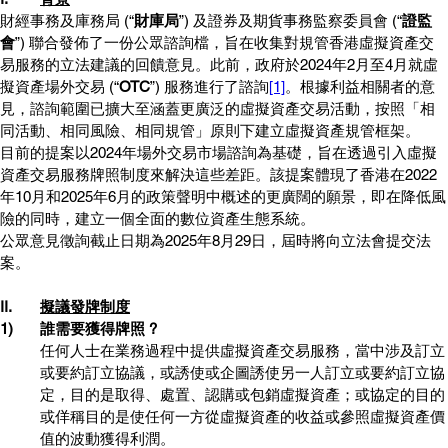
財經事務及庫務局 (“
財庫局
”) 及證券及期貨事務監察委員會 (“
證監
會
”) 聯合發佈了一份公眾諮詢檔，旨在收集對規管香港虛擬資產交
易服務的立法建議的回饋意見。此前，政府於2024年2月至4月就虛
擬資產場外交易 (“
OTC
”) 服務進行了諮詢
[1]
。根據利益相關者的意
見，諮詢範圍已擴大至涵蓋更廣泛的虛擬資產交易活動，按照「相
同活動、相同風險、相同規管」原則下建立虛擬資產規管框架。
目前的提案以2024年場外交易市場諮詢為基礎，旨在透過引入虛擬
資產交易服務牌照制度來解決這些差距。該提案體現了香港在2022
年10月和2025年6月的政策聲明中概述的更廣闊的願景，即在降低風
險的同時，建立一個全面的數位資產生態系統。
公眾意見徵詢截止日期為2025年8月29日，屆時將向立法會提交法
案。
II. 	
擬議發牌制度
1)	誰需要獲得牌照 ?
任何人士在業務過程中提供虛擬資產交易服務，當中涉及訂立
或要約訂立協議，或誘使或企圖誘使另一人訂立或要約訂立協
定，目的是取得、處置、認購或包銷虛擬資產；或協定的目的
或佯稱目的是使任何一方從虛擬資產的收益或參照虛擬資產價
值的波動獲得利潤。