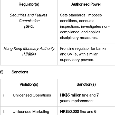
Regulator(s)
Authorised Power
Securities and Futures 
Sets standards, imposes 
Commission
conditions, conducts 
(
SFC
)
inspections, investigates non-
compliance, and applies 
disciplinary measures.
Hong Kong Monetary Authority
Frontline regulator for banks 
(
HKMA
)
and SVFs, with similar 
supervisory powers.
2)        Sanctions
Violation(s)
Sanction(s)
i.        Unlicensed Operations
HK$5 million
 fine and 
7 
years
 imprisonment.
ii.       Unlicensed Marketing
HK$50,000
 fine and 
6 