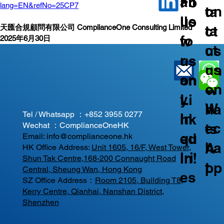
ail
Fo
lang=EN&refNo=25CP7
on
ta
us
llo
ta
ct
天匯合規顧問有限公司 ComplianceOne Consulting Limited
fo
w
2025年6月30日
ct
us
r
us
us
on
an
on
on
W
y
Li
W
ha
Tel / Whatsapp ：
+852 3955 0277
In
nk
ec
ts
Wechat ：ComplianceOneHK
qu
ed
Email:
info@complianceone.hk
ha
A
HK Office Address:
Unit 1605, 16/F, West Tower,
iri
In!
Shun Tak Centre,168-200 Connaught Road
t
pp
Central, Sheung Wan, Hong Kong
es
SZ Office Address：
Room 2105, Building T8,
Kerry Centre, Qianhai, Nanshan District,
Shenzhen