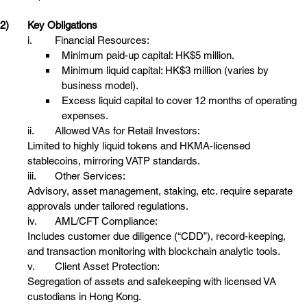
2)	Key Obligations
i.	Financial Resources:
Minimum paid-up capital: HK$5 million.
Minimum liquid capital: HK$3 million (varies by 
business model).
Excess liquid capital to cover 12 months of operating 
expenses.
ii.	Allowed VAs for Retail Investors: 
Limited to highly liquid tokens and HKMA-licensed 
stablecoins, mirroring VATP standards.
iii.	Other Services: 
Advisory, asset management, staking, etc. require separate 
approvals under tailored regulations.
iv.	AML/CFT Compliance: 
Includes customer due diligence (“CDD”), record-keeping, 
and transaction monitoring with blockchain analytic tools.
v.	Client Asset Protection: 
Segregation of assets and safekeeping with licensed VA 
custodians in Hong Kong.