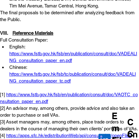
Tim Mei Avenue, Tamar Central, Hong Kong.
The final proposals to be determined after analyzing feedback from 
the Public.
VIII.	
Reference Materials
Full Consultation Paper:
English: 
https://www.fstb.gov.hk/fsb/en/publication/consult/doc/VADEALI
NG_consultation_paper_en.pdf
Chinese: 
https://www.fstb.gov.hk/fsb/tc/publication/consult/doc/VADEALI
NG_consultation_paper_tc.pdf
[1] 
https://www.fstb.gov.hk/fsb/en/publication/consult/doc/VAOTC_co
nsultation_paper_en.pdf
[2] An advisor may, among others, provide advice and also take an 
E
order to purchase or sell VAs.
C
[3] Asset managers may, among others, place trade orders to 
m
dealers in the course of managing their own clients’ portfolios of VAs.
C
on
[4] 
https://apps.sfc.hk/edistributionWeb/api/consultation/openFile?