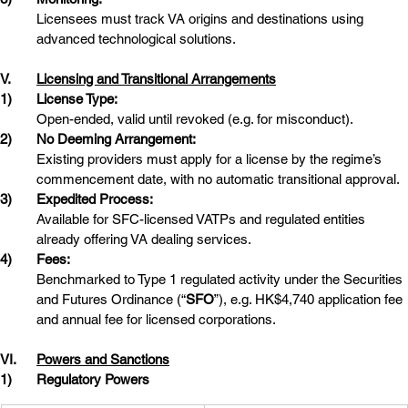
Licensees must track VA origins and destinations using 
advanced technological solutions.
V.	
Licensing and Transitional Arrangements
1)	License Type:
Open-ended, valid until revoked (e.g. for misconduct).
2)	No Deeming Arrangement:
Existing providers must apply for a license by the regime’s 
commencement date, with no automatic transitional approval.
3)	Expedited Process:
Available for SFC-licensed VATPs and regulated entities 
already offering VA dealing services.
4)	Fees:
Benchmarked to Type 1 regulated activity under the Securities 
and Futures Ordinance (“
SFO
”), e.g. HK$4,740 application fee 
and annual fee for licensed corporations.
VI.	
Powers and Sanctions
1)	Regulatory Powers