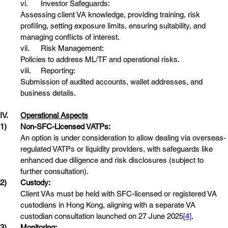
vi.	Investor Safeguards: 
Assessing client VA knowledge, providing training, risk 
profiling, setting exposure limits, ensuring suitability, and 
managing conflicts of interest.
vii.	Risk Management: 
Policies to address ML/TF and operational risks.
viii.	Reporting: 
Submission of audited accounts, wallet addresses, and 
business details.
IV.	
Operational Aspects
1)	Non-SFC-Licensed VATPs:
An option is under consideration to allow dealing via overseas-
regulated VATPs or liquidity providers, with safeguards like 
enhanced due diligence and risk disclosures (subject to 
further consultation).
2)	Custody:
Client VAs must be held with SFC-licensed or registered VA 
custodians in Hong Kong, aligning with a separate VA 
custodian consultation launched on 27 June 2025
[4]
.
3)	Monitoring: