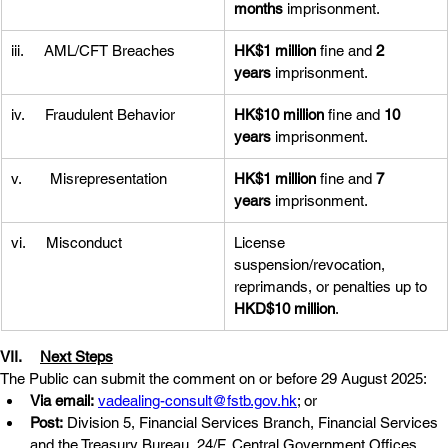
months
 imprisonment.
iii.     AML/CFT Breaches
HK$1 million
 fine and 
2 
years
 imprisonment.
iv.     Fraudulent Behavior
HK$10 million
 fine and 
10 
years
 imprisonment.
v.       Misrepresentation
HK$1 million
 fine and 
7 
years
 imprisonment.
vi.     Misconduct
License 
suspension/revocation, 
reprimands, or penalties up to 
HKD$10 million
.
VII.	
Next Steps
The Public can submit the comment on or before 29 August 2025:
Via email:
vadealing-consult@fstb.gov.hk
; or
Post:
 Division 5, Financial Services Branch, Financial Services 
and the Treasury Bureau, 24/F, Central Government Offices, 