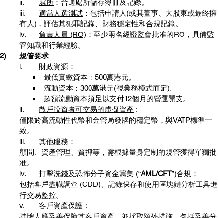
ii.	
處所
：合適處所儲存簿冊及記錄。
iii.	
適當人選測試
：包括申請人(或其董事、大股東或最終擁
有人)，評估其犯罪記錄、財務穩定性和合規記錄。
iv.	
負責人員 (RO)
：至少兩名經證監會批准的RO，具備監
管知識和行業經驗。
2)	規管要求
i.	
財政資源
：
最低實繳資本：500萬港元。
流動資本：300萬港元(視業務模式而定)。
超額流動資本須足以支付12個月的營運開支。
ii.	
散戶投資者可交易的虛擬資產
 :
僅限於高流動性代幣和金管局發牌的穩定幣，與VATP標準一
致。
iii.	
其他服務
：
顧問、資產管理、質押等，需根據量身定制的規管獲得單獨批
准。
iv.	
打擊洗錢及恐怖分子資金籌集 (“
AML/CFT
”)合規
：
包括客戶盡職調查 (CDD)、記錄保存和使用區塊鏈分析工具進
行交易監控。
v.	
客戶資產保護
：
持牌人應妥善保障其客戶資產，並採取額外措施，包括妥善分