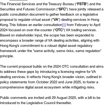
The Financial Services and the Treasury Bureau (“
FSTB
”) and the 
Securities and Futures Commission (“
SFC
”) have jointly released a 
public consultation document to gather feedback on a legislative 
proposal to regulate virtual asset (“
VA
”) dealing services in Hong 
Kong. This follows an earlier consultation
[1]
 from February to April 
2024 focused on over-the-counter (“
OTC
”) VA trading services. 
Based on stakeholder input, the scope has been expanded to 
encompass a broader range of VA dealing activities, aligning with 
Hong Kong’s commitment to a robust digital asset regulatory 
framework under the "same activity, same risks, same regulation" 
principle.
The current proposal builds on the 2024 OTC consultation and aims 
to address these gaps by introducing a licensing regime for VA 
dealing services. It reflects Hong Kong’s broader vision, outlined in 
policy statements from October 2022 and June 2025, to foster a 
comprehensive digital asset ecosystem while mitigating risks.
Public comments are invited until 29 August 2025, with a bill to be 
introduced to the Legislative Council thereafter.