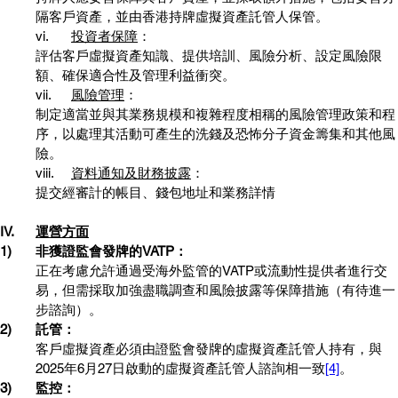
隔客戶資產，並由香港持牌虛擬資產託管人保管。
vi.	
投資者保障
：
評估客戶虛擬資產知識、提供培訓、風險分析、設定風險限
額、確保適合性及管理利益衝突。
vii.	
風險管理
：
制定適當並與其業務規模和複雜程度相稱的風險管理政策和程
序，以處理其活動可產生的洗錢及恐怖分子資金籌集和其他風
險。
viii.	
資料通知及財務披露
：
提交經審計的帳目、錢包地址和業務詳情
IV.	
運營方面
1)	非獲證監會發牌的VATP：
正在考慮允許通過受海外監管的VATP或流動性提供者進行交
易，但需採取加強盡職調查和風險披露等保障措施（有待進一
步諮詢）。
2)	託管：
客戶虛擬資產必須由證監會發牌的虛擬資產託管人持有，與
2025年6月27日啟動的虛擬資產託管人諮詢相一致
[4]
。
3)	監控：