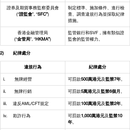
證券及期貨事務監察委員會
制定標準、施加條件、進行檢
(“
證監會
”, “
SFC”
)
查、調查違規行為並採取紀律
措施。
香港金融管理局
監管銀行和SVF，擁有類似證
(“
金管局
”, “
HKMA”
)
監會的監管權力。
2)        紀律處分
違規行為
紀律處分
i.        無牌經營
可罰款
500萬港元
及
監禁7年
。
ii.       無牌行銷
可罰款
5萬港元
及
監禁6個月
。
iii.     違反AML/CFT規定
可罰款
100萬港元
及
監禁2年
。
iv.     欺詐行為
可罰款
1,000萬港元
及
監禁10
年
。