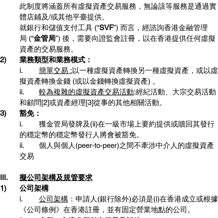
此制度將涵蓋所有虛擬資產交易服務，無論該等服務是通過實
體店鋪及/或其他平臺提供。
就銀行和儲值支付工具 (“
SVF
”) 而言，經諮詢香港金融管理
局 (“
金管局
”) 後，需要向證監會註冊，以在香港提供任何虛擬
資產的交易服務。
2)	業務類型和業務模式：
i.	
簡單交易 :
以一種虛擬資產轉換另一種虛擬資產，或以虛
擬資產轉換金錢 (或以金錢轉換虛擬資產) 。
ii.	
較為複雜的虛擬資產交易活動
:經紀活動、大宗交易活動
和顧問[2]或資產經理[3]從事的其他相關活動。
3)	豁免：
i.	獲金管局發牌及(ii)在一級市場上要約提供或贖回其發行
的穩定幣的穩定幣發行人將會被豁免。
ii.	個人與個人(peer-to-peer)之間不牽涉中介人的虛擬資產
交易
III.	
擬公司架構及規管要求
1)	公司架構
i.	
公司架構
：申請人(銀行除外)必須是(i)在香港成立或根據
《公司條例》在香港註冊，並有固定營業地點的公司。