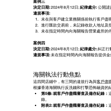
案例三 
決定日期: 
2024年8月12日; 
紀律處分:
 公開
違規事項:
未在與客戶建立業務關係前執行客戶盡
進行匯款交易前，未記錄收款人地址及
未在指定時間內向海關報告營業處所的
案例四 
決定日期: 
2024年8月12日; 
紀律處分: 
糾正行
違規事項: 
未在指定時間內向海關報告提供金
海關執法行動焦點
這四間店鋪中，有三間的違規行為與
客戶盡
根據香港海關執行反洗錢和打擊恐怖融資的紀錄
第5條: 就客戶作盡職審查及備存紀錄：
錄。
附表2: 就客戶作盡職審查及備存紀錄：