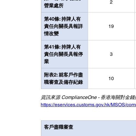
2
營業處所
第40條: 持牌人有
責任向關長具報詳
19
情改變
第41條: 持牌人有
責任向關長具報停
3
業
附表2: 就客戶作盡
10
職審查及備存紀錄
資訊來源 ComplianceOne - 香港海
https://eservices.customs.gov.hk/MSOS/co
客戶盡職審查