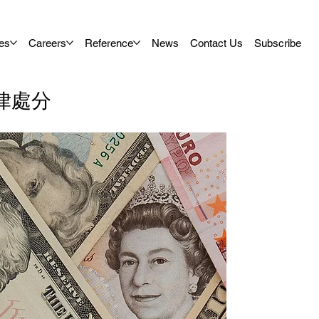
es
Careers
Reference
News
Contact Us
Subscribe
律處分