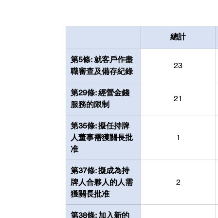
總計
第5條: 就客戶作盡
23
職審查及備存紀錄
第29條: 經營金錢
21
服務的限制
第35條: 擬任持牌
人董事需獲關長批
1
准
第37條: 擬成為持
牌人合夥人的人需
2
獲關長批准
第38條: 加入新的