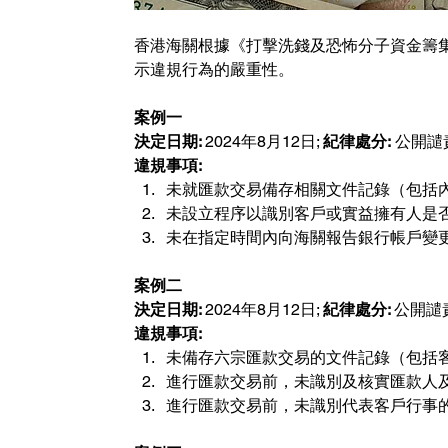
香港海關根據《打擊洗錢及恐怖分子資金籌集
示違規行為的嚴重性。
案例一
決定日期: 
2024年8月12日; 
紀律處分:
 公開
違規事項:
未就匯款交易備存相關文件記錄（包括
未設立程序以識別客戶或實益擁有人是
未在指定時間內向海關報告銀行帳戶變
案例二
決定日期: 
2024年8月12日; 
紀律處分: 
公開譴
違規事項:
未備存六宗匯款交易的文件記錄（包括
進行匯款交易前，未識別及核實匯款人
進行匯款交易前，未識別代表客戶行事