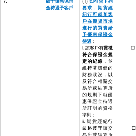
7.
給予優惠保證
(1) 
如符合下列
(1)
如符
金待遇予客戶
要求，期貨經
要求，
紀行可就某客
紀行可
戶在期貨市場
戶在期
進行的買賣給
進行的
予優惠保證金
予優惠
待遇
：
待遇惠保
i. 該客戶有
貫徹
          ☐
符合保證金規
下列要
定的紀錄
，並
貨經紀
維持著穩健的
某客戶
財務狀況，以
市場進
及符合相關交
賣給予
易所或結算所
證金待
的規則下就優
證金 如
惠保證金待遇
列要求
所訂明的資格
經紀行
準則；
經紀行
ii. 期貨經紀行
可就貨
嚴格遵守該交
紀
   ☐
易所或結算所
況出現