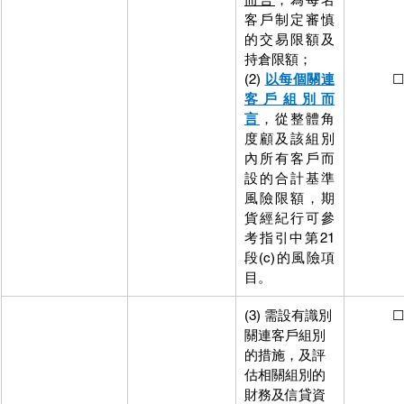
客戶制定審慎
戶制定
的交易限額及
交易限
持倉限額；
交易限
(2) 
以每個關連
           ☐
客戶組別而
言
，從整體角
度顧及該組別
內所有客戶而
設的合計基準
風險限額，期
貨經紀行可參
考指引中第21
段(c)的風險項
目。
(3) 需設有識別
           ☐
關連客戶組別
的措施，及評
估相關組別的
財務及信貸資