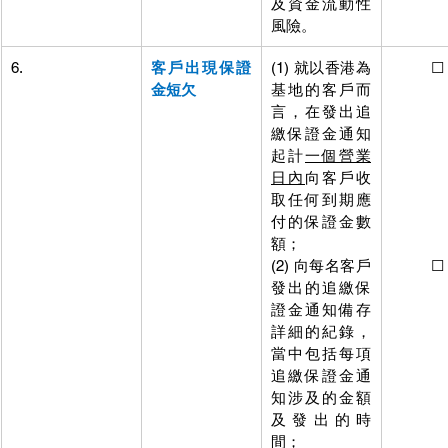
及資金流動性
風險。 
6.
客戶出現保證
(1) 就以香港為
          ☐ 
金短欠
基地的客戶而
 客戶而
言，在發出追
發出追
繳保證金通知
金通知
起計
一個營業
個營業
日內
向客戶收
客戶收
取任何到期應
到期應
付的保證金數
到期應
額；
到期應
(2) 向每名客戶
          ☐ 
發出的追繳保
追繳保
證金通知備存
知備存
詳細的紀錄，
紀錄，
當中包括每項
括每項
追繳保證金通
證金通
知涉及的金額
的金額
及發出的時
的金額
間；
的金額