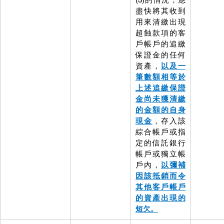
盡快將其收到
用來清繳出現
超蝕款項的客
戶帳戶的追繳
保證金的任何
資產，
以及一
筆數額相等於
上述追繳保證
金尚未獲清繳
的金額的自身
現金
，存入該
綜合帳戶或指
定的信託銀行
帳戶或獨立帳
戶內，
以彌補
因該抵銷而令
其他客戶帳戶
的資產出現的
短欠。