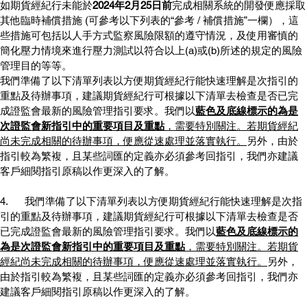
如期貨經紀行未能於
2024年2月25日前
完成相關系統的開發便應採取
其他臨時補償措施 (可參考以下列表的“參考 / 補償措施”一欄），這
些措施可包括以人手方式監察風險限額的遵守情況，及使用審慎的
簡化壓力情境來進行壓力測試以符合以上(a)或(b)所述的規定的風險
管理目的等等。
我們準備了以下清單列表以方便期貨經紀行能快速理解是次指引的
重點及待辦事項，建議期貨經紀行可根據以下清單去檢查是否已完
成證監會最新的風險管理指引要求。我們以
藍色及底線標示的為是
次證監會新指引中的重要項目及重點
，需要特別關注。若期貨經紀
尚未完成相關的待辦事項，便應從速處理並落實執行。
另外，由於
指引較為繁複，且某些詞匯的定義亦必須參考回指引，我們亦建議
客戶細閱指引原稿以作更深入的了解。
4.      我們準備了以下清單列表以方便期貨經紀行能快速理解是次指
引的重點及待辦事項，建議期貨經紀行可根據以下清單去檢查是否
已完成證監會最新的風險管理指引要求。我們以
藍色及底線標示的
為是次證監會新指引中的重要項目及重點
，需要特別關注。若期貨
經紀尚未完成相關的待辦事項，便應從速處理並落實執行。
另外，
由於指引較為繁複，且某些詞匯的定義亦必須參考回指引，我們亦
建議客戶細閱指引原稿以作更深入的了解。