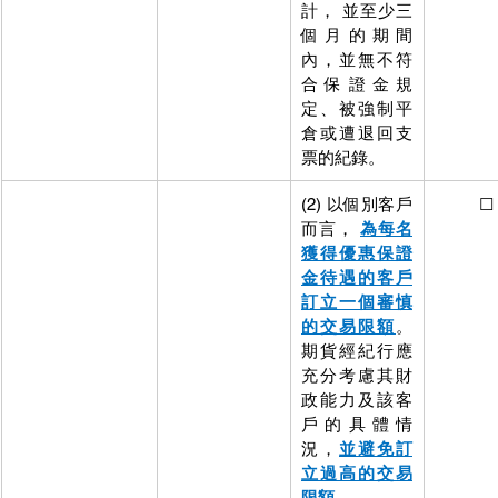
計， 並至少三
個月的期間
內，並無不符
合保證金規
定、被強制平
倉或遭退回支
票的紀錄。
(2) 以個別客戶
          ☐
而言， 
為每名
獲得優惠保證
金待遇的客戶
訂立一個審慎
的交易限額
。
期貨經紀行應
充分考慮其財
政能力及該客
戶的具體情
況，
並避免訂
立過高的交易
限額
。