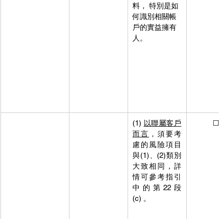
料， 特別是如
何識別相關帳
戶的實益擁有
人。
(1) 
以聯屬客戶
           ☐
而言
，須要考
慮的風險項目
與(1)、(2)類別
大致相同，詳
情可參考指引
中的第22段
(c) 。