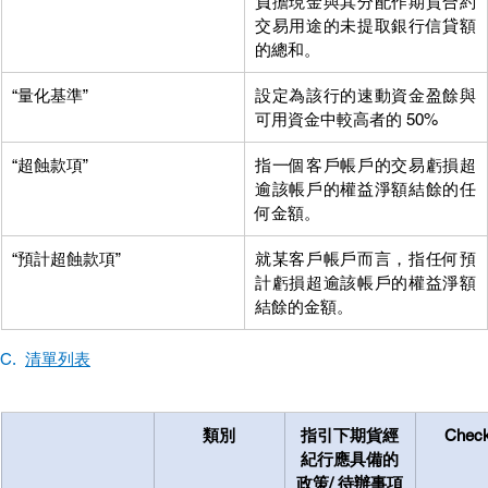
負擔現金與其分配作期貨合約
交易用途的未提取銀行信貸額
的總和。
“
量化基準
”
設定為該行的速動資金盈餘與
可用資金中較高者的 50%
“超蝕款項”
指一個客戶帳戶的交易虧損超
逾該帳戶的權益淨額結餘的任
何金額。
“預計超蝕款項”
就某客戶帳戶而言，指任何預
計虧損超逾該帳戶的權益淨額
結餘的金額。
C.  
清單列表
類別
指引下期貨經
Chec
紀行應具備的
政策/ 待辦事項