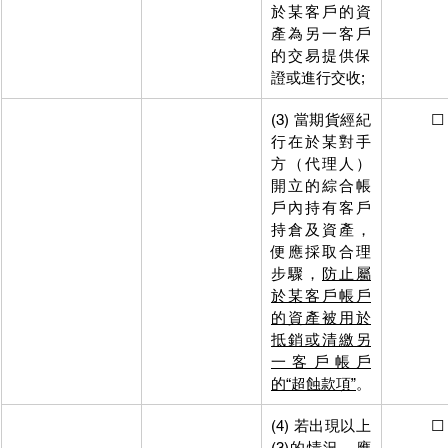
於某客戶的資
產為另一客戶
的交易提供保
證或進行交收;
(3) 當期貨經紀
          ☐
行在於某對手
方（代理人）
開立的綜合帳
戶內持有客戶
持倉及資產，
便應採取合理
步驟，
防止屬
於某客戶帳戶
的資產被用於
抵銷或清繳另
一客戶帳戶
的“超蝕款項”
。
(4) 若出現以上
          ☐
(3)的情況，應