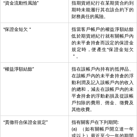
“資金流動性風險”
指期貨經紀行在某期貨合約到
期時未能履行其在該合約下的
財務責任的風險。
“保證金短欠＂
指當客戶帳戶的權益淨額結餘
低於期貨經紀行就有關帳戶內
的未平倉持倉而設定的保證金
規定時，便產生“保證金短欠
＂。
“權益淨額結餘”
指在該帳戶內持有的抵押品、
在該帳戶內的未平倉持倉的浮
動利潤及記入該帳戶內的收入
的總和，減去在該帳戶內的未
平倉持倉的浮動虧損及從該帳
戶扣除的費用、佣金、徵費及
其他收費。
“貫徹符合保證金規定”
指有關客戶在下列期間:
(a)  （如有關帳戶開立達一年
或以上）最近至少一年的期間