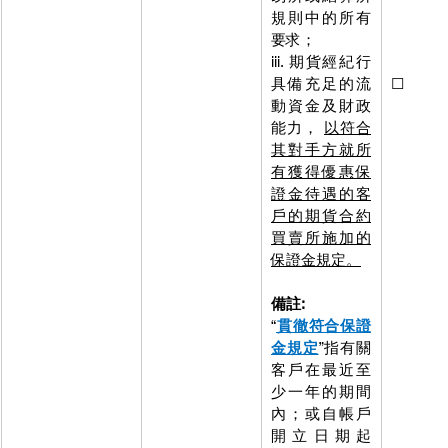
規則中的所有
動， 享
要求；
保證金
iii. 期貨經紀行
優惠的
具備充足的流
☐
動資金及財政
能力， 
以符合
其對手方就所
有獲得優惠保
證金待遇的客
戶的期貨合約
買賣所施加的
保證金規定。
備註:
“
貫徹符合保證
金規定
”指有關
客戶在最近至
少一年的期間
內；或自帳戶
開立日期起