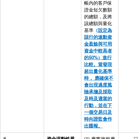
帳內的客戶保
證金短欠數額
的總額，及將
該總額與量化
基準
（
設定為
該行的速動資
金盈餘與可用
資金中較高者
的50%）進行
比較。當發現
超出量化基準
時， 應確保不
會出現過度風
險承擔及採取
及時及適當的
行動，並在下
一個交易日及
時向證監會作
出匯報。
8.
資金流動性風
(1) 應實施相應
          ☐