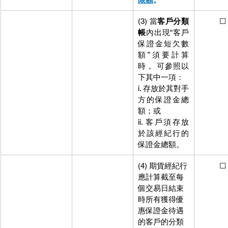
(3) 當
客戶分類
          ☐
帳
內出現“客戶
保證金短欠數
額”須要計算
時， 可參照以
下其中一項：
i. 存放於其對手
方的保證金總
額；或
ii. 客戶須存放
於該經紀行的
保證金總額。
(4) 期貨經紀行
          ☐
應計算截至每
個交易日結束
時所有獲得優
惠保證金待遇
的客戶的分類