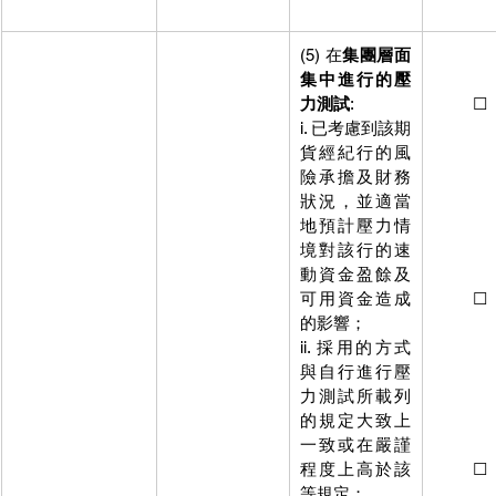
(5) 在
集團層面
(5)    在
集中進行的壓
面集中
(
力測試
:
         ☐
i. 已考慮到該期
該期貨
貨經紀行的風
的風險
險承擔及財務
財務狀
狀況，並適當
適當地
地預計壓力情
力情境
境對該行的速
的速動
動資金盈餘及
餘及可
可用資金造成
         ☐
的影響；
式與自
ii. 採用的方式
壓力測
與自行進行壓
列的規
力測試所載列
上一致
的規定大致上
謹程度
一致或在嚴謹
致或在
程度上高於該
         ☐
等規定；