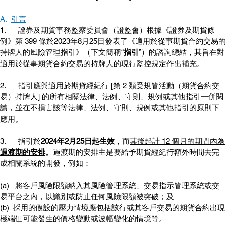
A.  
引言
1.      證券及期貨事務監察委員會（證監會）根據《證券及期貨條
例》第 399 條於2023年8月25日發表了《適用於從事期貨合約交易的
持牌人的風險管理指引》（下文簡稱“
指引
”）的諮詢總結，其旨在對
適用於從事期貨合約交易的持牌人的現行監控規定作出補充。
2.      指引應與適用於期貨經紀行 [
第 2 類受規管活動（期貨合約交
易）持牌人] 
的所有相關法律、法例、守則、規例或其他指引一併閱
讀，並在不損害該等法律、法例、守則、規例或其他指引的原則下
應用。
3.      指引於
2024年2月25日起生效
，而
其後起計 12 個月的期間內為
過渡期的安排
。
過渡期的安排主是要給予期貨經紀行額外時間去完
成相關系統的開發，例如：
(a)   將客戶風險限額納入其風險管理系統、交易指示管理系統或交
易平台之內，以識別或防止任何風險限額被突破；及
(b)  採用的假設的壓力情境應包括該行或其客戶交易的期貨合約出現
極端但可能發生的價格變動或波幅變化的情境等。