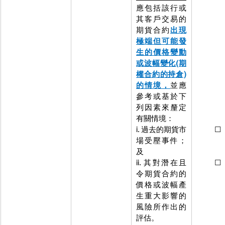
應包括該行或
境
應包
其客戶交易的
或其客
期貨合約
出現
的期貨
極端但可能發
現極端
生的價格變動
發生的
或波幅變化(期
動或波
權合約的持倉)
(期權合
的情境，
並應
倉)的情
參考或基於下
應參考
列因素來釐定
下列因
有關情境：
定下列
i. 過去的期貨市
         ☐
場受壓事件；
貨市場
及
壓事件
ii. 其對潛在且
         ☐
令期貨合約的
價格或波幅產
生重大影響的
風險所作出的
評估。