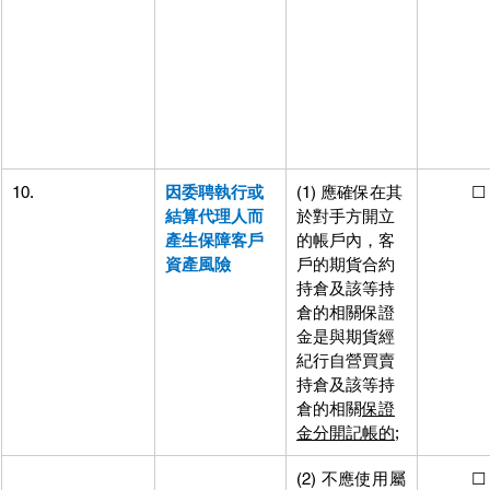
10.
因委聘執行或
(1) 應確保在其
          ☐
結算代理人而
於對手方開立
產生保障客戶
的帳戶內，客
資產風險
戶的期貨合約
持倉及該等持
倉的相關保證
金是與期貨經
紀行自營買賣
持倉及該等持
倉的相關
保證
金分開記帳的;
(2) 不應使用屬
          ☐