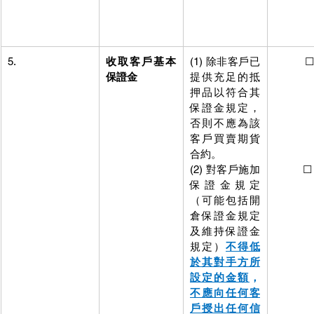
5.
收取客戶基本
(1) 除非客戶已
           ☐
保證金
提供充足的抵
供充足
押品以符合其
品以符
保證金規定，
證金規
否則不應為該
則不應
客戶買賣期貨
戶買賣
合約。
應為該
(2) 對客戶施加
         ☐
保證金規定
證金規
（可能包括開
能包括
倉保證金規定
證金規
及維持保證金
持保
規定）
不得低
定）
不
於其對手方所
其對手
設定的金額
，
定的金
不應向任何客
應向任
戶授出任何信
授出任