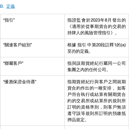
B.  
定義
“指引”
指證監會於2023年8月發出的 
《適用於從事期貨合約交易的
持牌人的風險管理指引》。
“關連客戶組別”
根據 指引 中第20段註釋1的(a)
至(f)的定義。
“聯屬客戶”
指與該期貨經紀行屬同一公司
集團之內的任何公司。
“優惠保證金待遇”
指期貨經紀行與客戶之間就期
貨合約作出的一種安排， 如客
戶符合執行或結算有關期貨合
約的交易所或結算所的規則所
訂明的資格準則，則客戶無須
遵守該等規則所訂明的預繳抵
押品規定。