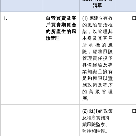
清單
1.
自營買賣及客
(1) 應建立有效
           ☐
戶買賣期貨合
的風險管治框
約所產生的風
架，以管理其
險管理
本身及其客戶
所承擔的風
險，應將風險
管理責任授予
具備經驗及專
業知識且擁有
足夠權限以
實
施政策及程序
的高級管理
層。
(2) 就(1)的政策
           ☐
及程序實施持
續風險監察、
監控和匯報。