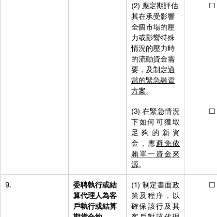
(2) 應定期評估
          ☐
其在承受影響
全個市場的壓
力或影響特殊
情況的壓力時
的流動資金需
要，及
制定適
當的緊急融資
方案
。
(3) 在緊急情況
          ☐
下如何可獲取
足夠的新資
金，應
避免依
賴單一資金來
源
。
9.
委聘執行或結
(1) 制定書面政
          ☐
算代理人為客
策及程序，以
戶執行或結算
確保該行及其
期貨合約
客戶對該代理