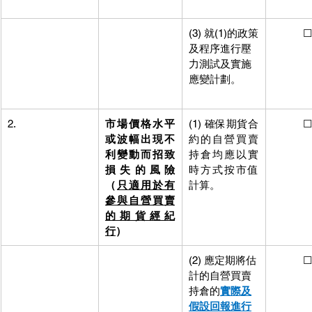
(3) 就(1)的政策
           ☐
及程序進行壓
力測試及實施
應變計劃。
2.
市場價格水平
(1) 確保期貨合
           ☐
或波幅出現不
約的自營買賣
利變動而招致
持倉均應以實
損失的風險
時方式按市值
（
只適用於有
計算。
參與自營買賣
的期貨經紀
行
）
(2) 應定期將估
           ☐
計的自營買賣
持倉的
實際及
假設回報進行