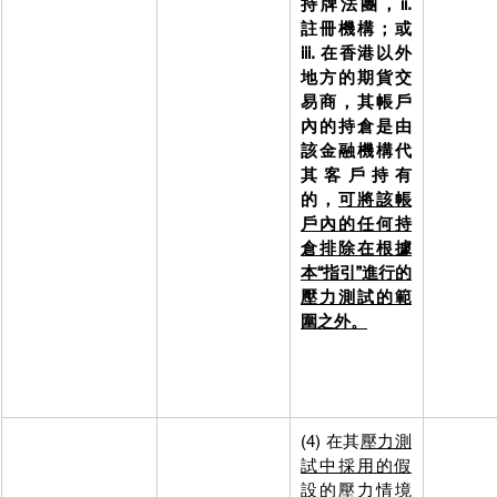
持牌法團，ii. 
註冊機構；或
iii. 在香港以外
地方的期貨交
易商，其帳戶
內的持倉是由
該金融機構代
其客戶持有
的，
可將該帳
戶內的任何持
倉排除在根據
本“指引”進行的
壓力測試的範
圍之外。
(4) 在其
壓力測
(4)    在
試中採用的假
測試中
設的壓力情境
假設的