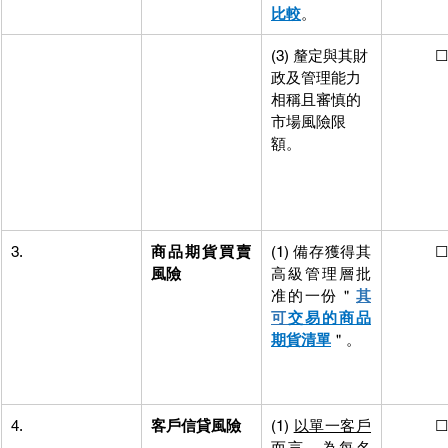
比較
。
(3) 釐定與其財
           ☐
政及管理能力
相稱且審慎的
市場風險限
額。
3.
商品期貨買賣
(1) 備存獲得其
           ☐
風險
高級管理層批
准的一份＂
其
可
交易的商品
期貨清單
＂。
4.
客戶信貸風險
(1) 
以單一客戶
           ☐
而言
，為每名
言
，為