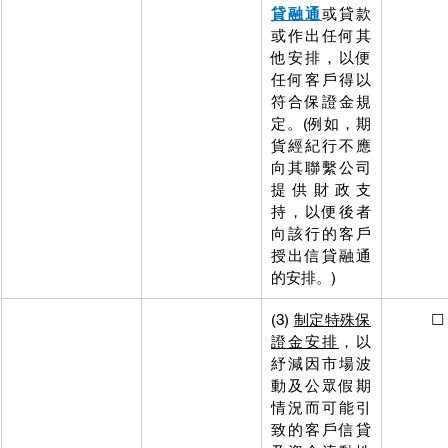
貸融通
或貸款
融通
或
或作出任何其
作出任
他安排，以便
安排，
任何客戶得以
何客戶
符合保證金規
合保
定。(例如，期
定。(
貨經紀行不應
貨經紀
向其聯繫公司
向其聯
提供財政支
提供
持，以便後者
持，以
向該行的客戶
向該行
授出信貸融通
授出信
的安排。) 
的安排。
(3) 
制定特殊保
          ☐
證金安排
，以
紓減因市場波
動及公眾假期
情況而可能引
致的客戶信貸