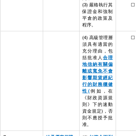
(3) 嚴格執行其
          ☐
保證金和強制
平倉的政策及
程序。
(4) 高級管理層
          ☐
須具有適當的
充分理由，包
括批准人
合理
地信納有關偏
離或寬免不會
影響期貨經紀
行的財務穩健
性(
例如，在
《財政資源規
則》下的速動
資金規定)，否
則不應授予批
准。