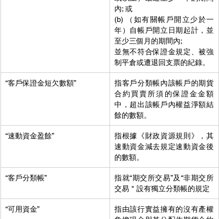
內; 或
(b) （如有關帳戶開立少於一
年）自帳戶開立日期起計，並
至少三個月的期間內;
並無不符合保證金規定、被強
制平倉或遭退回支票的紀錄。
“客戶保證金短欠數額”
指客戶分類帳內該帳戶的期貨
合約買賣所須的保證金金額
中，超出該帳戶內權益淨額結
餘的數額。
“速動資金盈餘”
指根據《財政資源規則》，其
速動資金減去規定速動資金後
的數額。
“客戶分類帳”
指就“期交所交易”及“非期交所
交易＂設有獨立分類帳的規定
“可用資金”
指由該行實益擁有的沒有產權