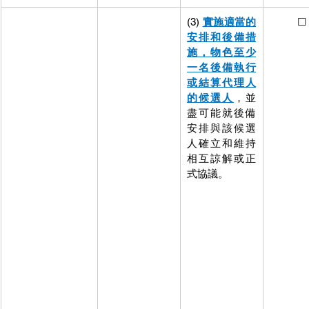
(3) 
實施適當的
          ☐
安排和後備措
施，物色至少
一名後備執行
或結算代理人
的候選人
，並
盡可能就後備
安排與該候選
人確立和維持
相互諒解或正
式協議。