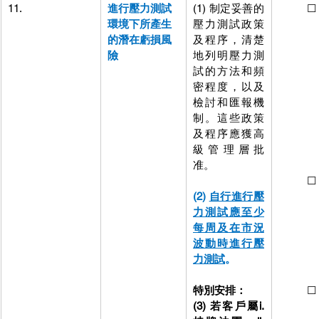
11.
進行壓力測試
(1) 制定妥善的
          ☐
環境下所產生
壓力測試政策
測試政
的潛在虧損風
及程序，清楚
序，清
險
地列明壓力測
明壓力
試的方法和頻
方法和
密程度，以及
度，以
檢討和匯報機
和匯報
制。這些政策
這些政
及程序應獲高
序應獲
級管理層批
理層批
准。
高級管
          ☐
(2) 
自行進行壓
測試應
力測試應至少
周及在
每周及在市況
動時進
波動時進行壓
測試
。
力測試
。
進行壓
進行壓
特別安排：
          ☐ 
(3) 若客戶屬i. 